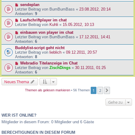
sendeplan
Letzter Beitrag von
BumBumBass
«
23.08.2012, 20:14
Antworten:
9
Laufschriftplayer im chat
Letzter Beitrag von
Kuhli
«
15.05.2012, 10:13
einbauen von player im chat
Letzter Beitrag von
BumBumBass
«
17.12.2011, 14:41
Antworten:
6
Buddylist-script geht nicht
Letzter Beitrag von
lieblich
«
09.12.2011, 20:57
Antworten:
8
Webradio Titelanzeige im Chat
Letzter Beitrag von
ZischDings
«
30.11.2011, 01:25
Antworten:
6
Neues Thema
1
2
Nächste
Themen als gelesen markieren
• 56 Themen
Gehe zu
WER IST ONLINE?
Mitglieder in diesem Forum: 0 Mitglieder und 6 Gäste
BERECHTIGUNGEN IN DIESEM FORUM