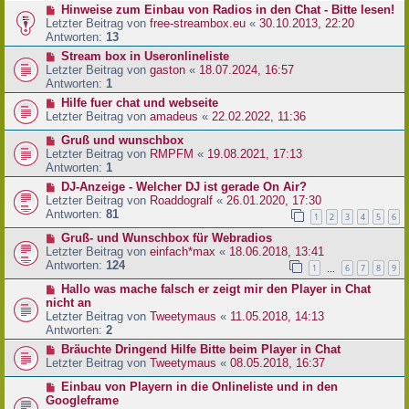
Hinweise zum Einbau von Radios in den Chat - Bitte lesen!
Letzter Beitrag von
free-streambox.eu
«
30.10.2013, 22:20
Antworten:
13
Stream box in Useronlineliste
Letzter Beitrag von
gaston
«
18.07.2024, 16:57
Antworten:
1
Hilfe fuer chat und webseite
Letzter Beitrag von
amadeus
«
22.02.2022, 11:36
Gruß und wunschbox
Letzter Beitrag von
RMPFM
«
19.08.2021, 17:13
Antworten:
1
DJ-Anzeige - Welcher DJ ist gerade On Air?
Letzter Beitrag von
Roaddogralf
«
26.01.2020, 17:30
Antworten:
81
1
2
3
4
5
6
Gruß- und Wunschbox für Webradios
Letzter Beitrag von
einfach*max
«
18.06.2018, 13:41
Antworten:
124
1
6
7
8
9
…
Hallo was mache falsch er zeigt mir den Player in Chat
nicht an
Letzter Beitrag von
Tweetymaus
«
11.05.2018, 14:13
Antworten:
2
Bräuchte Dringend Hilfe Bitte beim Player in Chat
Letzter Beitrag von
Tweetymaus
«
08.05.2018, 16:37
Einbau von Playern in die Onlineliste und in den
Googleframe