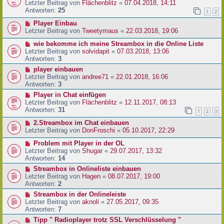
Letzter Beitrag von
Flächenblitz
«
07.04.2018, 14:11
Antworten:
25
1
2
Player Einbau
Letzter Beitrag von
Tweetymaus
«
22.03.2018, 19:06
wie bekomme ich meine Streambox in die Online Liste
Letzter Beitrag von
solvidapit
«
07.03.2018, 13:06
Antworten:
3
player einbauen
Letzter Beitrag von
andree71
«
22.01.2018, 16:06
Antworten:
3
Player in Chat einfügen
Letzter Beitrag von
Flächenblitz
«
12.11.2017, 08:13
Antworten:
31
1
2
3
2.Streambox im Chat einbauen
Letzter Beitrag von
DonFroschi
«
05.10.2017, 22:29
Problem mit Player in der OL
Letzter Beitrag von
Shugar
«
29.07.2017, 13:32
Antworten:
14
Streambox in Onlineliste einbauen
Letzter Beitrag von
Hagen
«
08.07.2017, 19:00
Antworten:
2
Streambox in der Onlineleiste
Letzter Beitrag von
aknoli
«
27.05.2017, 09:35
Antworten:
7
Tipp " Radioplayer trotz SSL Verschlüsselung "