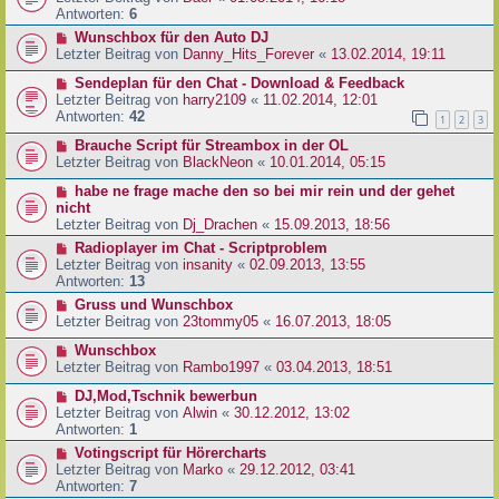
Antworten:
6
Wunschbox für den Auto DJ
Letzter Beitrag von
Danny_Hits_Forever
«
13.02.2014, 19:11
Sendeplan für den Chat - Download & Feedback
Letzter Beitrag von
harry2109
«
11.02.2014, 12:01
Antworten:
42
1
2
3
Brauche Script für Streambox in der OL
Letzter Beitrag von
BlackNeon
«
10.01.2014, 05:15
habe ne frage mache den so bei mir rein und der gehet
nicht
Letzter Beitrag von
Dj_Drachen
«
15.09.2013, 18:56
Radioplayer im Chat - Scriptproblem
Letzter Beitrag von
insanity
«
02.09.2013, 13:55
Antworten:
13
Gruss und Wunschbox
Letzter Beitrag von
23tommy05
«
16.07.2013, 18:05
Wunschbox
Letzter Beitrag von
Rambo1997
«
03.04.2013, 18:51
DJ,Mod,Tschnik bewerbun
Letzter Beitrag von
Alwin
«
30.12.2012, 13:02
Antworten:
1
Votingscript für Hörercharts
Letzter Beitrag von
Marko
«
29.12.2012, 03:41
Antworten:
7