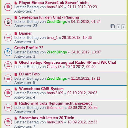
Player Einbau Server2 ok Server4 nicht
Letzter Beitrag von
harry2109
«
21.11.2012, 00:23
Antworten:
7
Sendeplan für den Chat - Planung
Letzter Beitrag von
ZischDings
«
04.11.2012, 01:34
Antworten:
23
1
2
Banner
Letzter Beitrag von
bine_1
«
28.10.2012, 19:36
Antworten:
1
Gratis Profile ??
Letzter Beitrag von
ZischDings
«
24.10.2012, 10:07
Antworten:
3
Gleichzeitige Registrierung auf Radio HP und WK Chat
Letzter Beitrag von
Charly73
«
20.10.2012, 00:40
DJ mit Foto
Letzter Beitrag von
ZischDings
«
11.10.2012, 17:11
Antworten:
5
Wunschbox CMS System
Letzter Beitrag von
harry2109
«
02.10.2012, 20:03
Antworten:
4
Radio wird trotz ff-plugin nicht angezeigt
Letzter Beitrag von
Blümchen
«
30.09.2012, 23:26
Antworten:
4
Streambox mit letzten 20 Titeln
Letzter Beitrag von
harry2109
«
18.09.2012, 22:33
Antworten:
7