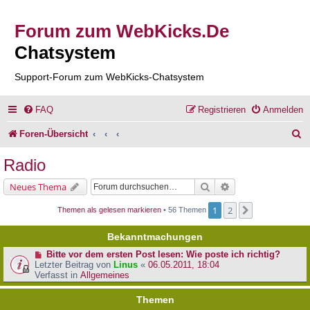
Forum zum WebKicks.De
Chatsystem
Support-Forum zum WebKicks-Chatsystem
FAQ
Registrieren
Anmelden
S
Foren-Übersicht
u
Radio
c
Suche
Erweiterte Suche
Neues Thema
h
1
2
Nächste
Themen als gelesen markieren
• 56 Themen
e
Bekanntmachungen
Bitte vor dem ersten Post lesen: Wie poste ich richtig?
Letzter Beitrag von
Linus
«
06.05.2011, 18:04
Verfasst in
Allgemeines
Themen