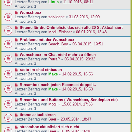
Letzter Beitrag von
Linus
«
11.10.2016, 08:11
Antworten:
1
Wunschbox
Letzter Beitrag von
solvidapit
«
31.08.2016, 12:00
Antworten:
2
IFrame für die Onlineliste das sich alle 20 S. Aktualisiert
Letzter Beitrag von
Modi_Eisbaer
«
06.01.2016, 13:48
Probleme mit der Wunschbox
Letzter Beitrag von
Beach_Boy
«
06.04.2015, 19:51
Antworten:
4
Wunschbox im Chat nicht mehr zu öffnen
Letzter Beitrag von
PetraP
«
05.04.2015, 20:32
Antworten:
3
radio im chat einbauen
Letzter Beitrag von
Maxs
«
14.02.2015, 16:56
Antworten:
3
Streambox nach jeden Reconect doppelt..
Letzter Beitrag von
Maxs
«
14.02.2015, 16:53
Antworten:
3
Streambox und Buttons ( Wunschbox, Sendeplan etc)
Letzter Beitrag von
Mogli
«
15.08.2014, 17:38
Antworten:
1
iframe aktualisieren
Letzter Beitrag von
Baer
«
23.05.2014, 18:47
streambox aktualisiert sich nicht
Letzter Beitrag von
Baer
«
01.05.2014, 16:18