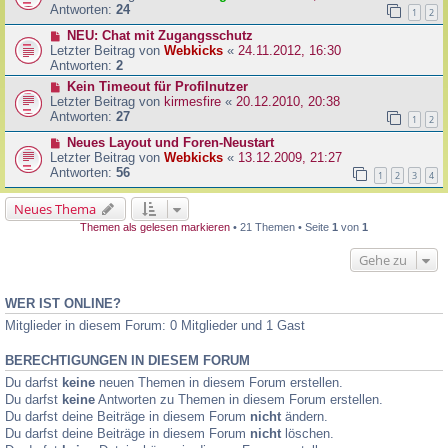
Antworten:
24
1
2
NEU: Chat mit Zugangsschutz
Letzter Beitrag von
Webkicks
«
24.11.2012, 16:30
Antworten:
2
Kein Timeout für Profilnutzer
Letzter Beitrag von
kirmesfire
«
20.12.2010, 20:38
Antworten:
27
1
2
Neues Layout und Foren-Neustart
Letzter Beitrag von
Webkicks
«
13.12.2009, 21:27
Antworten:
56
1
2
3
4
Neues Thema
Themen als gelesen markieren
• 21 Themen • Seite
1
von
1
Gehe zu
WER IST ONLINE?
Mitglieder in diesem Forum: 0 Mitglieder und 1 Gast
BERECHTIGUNGEN IN DIESEM FORUM
Du darfst
keine
neuen Themen in diesem Forum erstellen.
Du darfst
keine
Antworten zu Themen in diesem Forum erstellen.
Du darfst deine Beiträge in diesem Forum
nicht
ändern.
Du darfst deine Beiträge in diesem Forum
nicht
löschen.