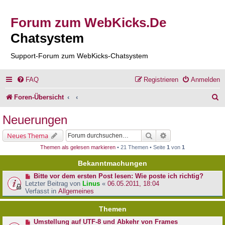
Forum zum WebKicks.De
Chatsystem
Support-Forum zum WebKicks-Chatsystem
FAQ
Registrieren
Anmelden
S
Foren-Übersicht
u
Neuerungen
c
Suche
Erweiterte Suche
Neues Thema
h
Themen als gelesen markieren
• 21 Themen • Seite
1
von
1
e
Bekanntmachungen
Bitte vor dem ersten Post lesen: Wie poste ich richtig?
Letzter Beitrag von
Linus
«
06.05.2011, 18:04
Verfasst in
Allgemeines
Themen
Umstellung auf UTF-8 und Abkehr von Frames