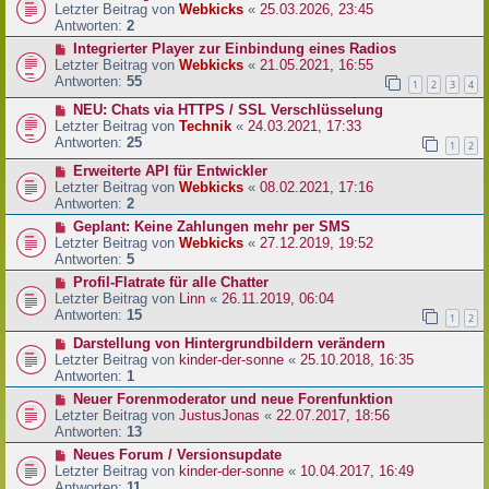
Letzter Beitrag von
Webkicks
«
25.03.2026, 23:45
Antworten:
2
Integrierter Player zur Einbindung eines Radios
Letzter Beitrag von
Webkicks
«
21.05.2021, 16:55
Antworten:
55
1
2
3
4
NEU: Chats via HTTPS / SSL Verschlüsselung
Letzter Beitrag von
Technik
«
24.03.2021, 17:33
Antworten:
25
1
2
Erweiterte API für Entwickler
Letzter Beitrag von
Webkicks
«
08.02.2021, 17:16
Antworten:
2
Geplant: Keine Zahlungen mehr per SMS
Letzter Beitrag von
Webkicks
«
27.12.2019, 19:52
Antworten:
5
Profil-Flatrate für alle Chatter
Letzter Beitrag von
Linn
«
26.11.2019, 06:04
Antworten:
15
1
2
Darstellung von Hintergrundbildern verändern
Letzter Beitrag von
kinder-der-sonne
«
25.10.2018, 16:35
Antworten:
1
Neuer Forenmoderator und neue Forenfunktion
Letzter Beitrag von
JustusJonas
«
22.07.2017, 18:56
Antworten:
13
Neues Forum / Versionsupdate
Letzter Beitrag von
kinder-der-sonne
«
10.04.2017, 16:49
Antworten:
11