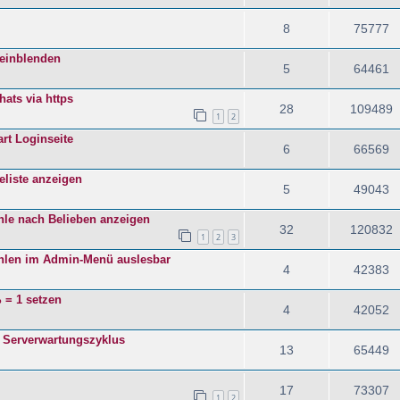
8
75777
 einblenden
5
64461
ats via https
28
109489
1
2
rt Loginseite
6
66569
eliste anzeigen
5
49043
ehle nach Belieben anzeigen
32
120832
1
2
3
hlen im Admin-Menü auslesbar
4
42383
 = 1 setzen
4
42052
 Serverwartungszyklus
13
65449
17
73307
1
2