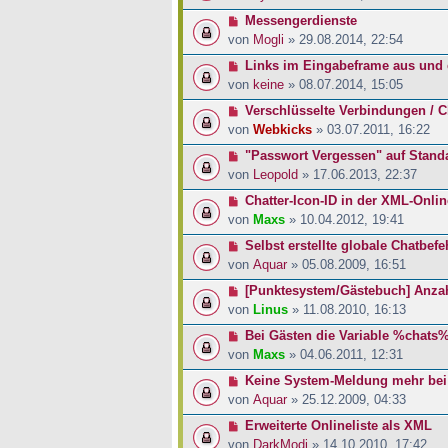
Messengerdienste
von
Mogli
» 29.08.2014, 22:54
Links im Eingabeframe aus und
von
keine
» 08.07.2014, 15:05
Verschlüsselte Verbindungen / Ch
von
Webkicks
» 03.07.2011, 16:22
"Passwort Vergessen" auf Standa
von
Leopold
» 17.06.2013, 22:37
Chatter-Icon-ID in der XML-Onlin
von
Maxs
» 10.04.2012, 19:41
Selbst erstellte globale Chatbef
von
Aquar
» 05.08.2009, 16:51
[Punktesystem/Gästebuch] Anza
von
Linus
» 11.08.2010, 16:13
Bei Gästen die Variable %chats%
von
Maxs
» 04.06.2011, 12:31
Keine System-Meldung mehr bei
von
Aquar
» 25.12.2009, 04:33
Erweiterte Onlineliste als XML
von
DarkModi
» 14.10.2010, 17:42