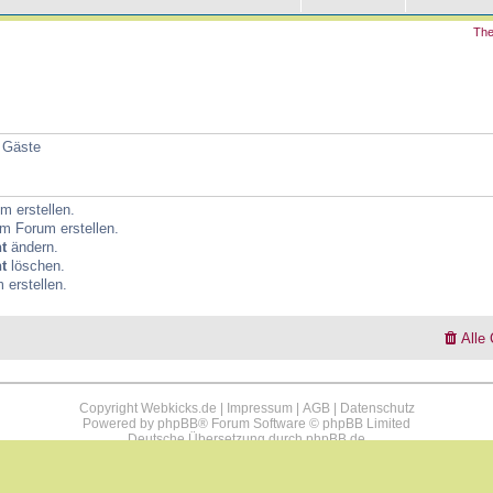
The
4 Gäste
 erstellen.
m Forum erstellen.
t
ändern.
t
löschen.
erstellen.
Alle
Copyright Webkicks.de |
Impressum
|
AGB
|
Datenschutz
Powered by
phpBB
® Forum Software © phpBB Limited
Deutsche Übersetzung durch
phpBB.de