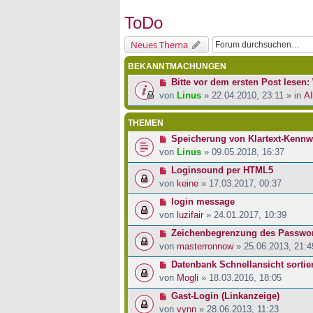
ToDo
Neues Thema
BEKANNTMACHUNGEN
Bitte vor dem ersten Post lesen: 
von
Linus
» 22.04.2010, 23:11 » in
Al
THEMEN
Speicherung von Klartext-Kennw
von
Linus
» 09.05.2018, 16:37
Loginsound per HTML5
von
keine
» 17.03.2017, 00:37
login message
von
luzifair
» 24.01.2017, 10:39
Zeichenbegrenzung des Passwor
von
masterronnow
» 25.06.2013, 21:4
Datenbank Schnellansicht sortie
von
Mogli
» 18.03.2016, 18:05
Gast-Login (Linkanzeige)
von
vynn
» 28.06.2013, 11:23