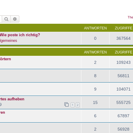
The
Suche
Erweiterte Suche
ANTWORTEN
ZUGRIFFE
Wie poste ich richtig?
0
367564
lgemeines
ANTWORTEN
ZUGRIFFE
örtern
2
109243
8
56811
9
104071
tes aufheben
15
555725
9
1
2
ren
6
67897
2
56928