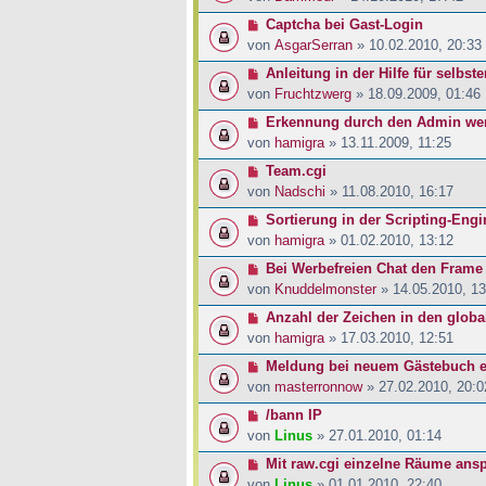
Captcha bei Gast-Login
von
AsgarSerran
» 10.02.2010, 20:33
Anleitung in der Hilfe für selbste
von
Fruchtzwerg
» 18.09.2009, 01:46
Erkennung durch den Admin wer
von
hamigra
» 13.11.2009, 11:25
Team.cgi
von
Nadschi
» 11.08.2010, 16:17
Sortierung in der Scripting-Engi
von
hamigra
» 01.02.2010, 13:12
Bei Werbefreien Chat den Frame 
von
Knuddelmonster
» 14.05.2010, 13
Anzahl der Zeichen in den globa
von
hamigra
» 17.03.2010, 12:51
Meldung bei neuem Gästebuch e
von
masterronnow
» 27.02.2010, 20:0
/bann IP
von
Linus
» 27.01.2010, 01:14
Mit raw.cgi einzelne Räume ans
von
Linus
» 01.01.2010, 22:40