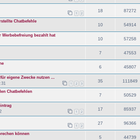
18
87272
1
2
rstellte Chatbefehle
10
54914
 Werbebefreiung bezahlt hat
10
57258
7
47553
ne
6
45807
für eigene Zwecke nutzen ...
35
111849
:31
1
2
3
len Chatbefehlen
7
50529
intrag
17
85937
2
1
2
27
96366
1
2
prechen können
5
44739