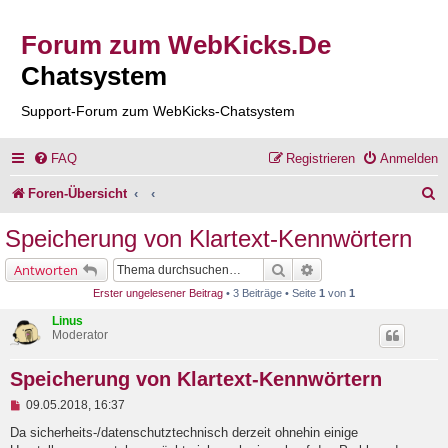
Forum zum WebKicks.De
Chatsystem
Support-Forum zum WebKicks-Chatsystem
FAQ
Registrieren
Anmelden
S
Foren-Übersicht
u
Speicherung von Klartext-Kennwörtern
c
Suche
Erweiterte Suche
Antworten
h
Erster ungelesener Beitrag
• 3 Beiträge • Seite
1
von
1
e
Linus
Moderator
Speicherung von Klartext-Kennwörtern
U
09.05.2018, 16:37
n
g
Da sicherheits-/datenschutztechnisch derzeit ohnehin einige
e