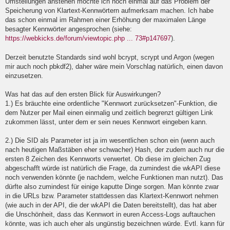
Umstellungen anstehen möchte ich noch einmal auf das Problem der
l
Speicherung von Klartext-Kennwörtern aufmerksam machen. Ich habe
e
das schon einmal im Rahmen einer Erhöhung der maximalen Länge
s
e
besagter Kennwörter angesprochen (siehe:
n
https://webkicks.de/forum/viewtopic.php ... 73#p147697
).
e
r
B
Derzeit benutzte Standards sind wohl bcrypt, scrypt und Argon (wegen
e
mir auch noch pbkdf2), daher wäre mein Vorschlag natürlich, einen davon
i
einzusetzen.
t
r
a
Was hat das auf den ersten Blick für Auswirkungen?
g
1.) Es bräuchte eine ordentliche "Kennwort zurücksetzen"-Funktion, die
dem Nutzer per Mail einen einmalig und zeitlich begrenzt gültigen Link
zukommen lässt, unter dem er sein neues Kennwort eingeben kann.
2.) Die SID als Parameter ist ja im wesentlichen schon ein (wenn auch
nach heutigen Maßstäben eher schwacher) Hash, der zudem auch nur die
ersten 8 Zeichen des Kennworts verwertet. Ob diese im gleichen Zug
abgeschafft würde ist natürlich die Frage, da zumindest die wkAPI diese
noch verwenden könnte (je nachdem, welche Funktionen man nutzt). Das
dürfte also zumindest für einige kaputte Dinge sorgen. Man könnte zwar
in die URLs bzw. Parameter stattdessen das Klartext-Kennwort nehmen
(wie auch in der API, die der wkAPI die Daten bereitstellt), das hat aber
die Unschönheit, dass das Kennwort in euren Access-Logs auftauchen
könnte, was ich auch eher als ungünstig bezeichnen würde. Evtl. kann für