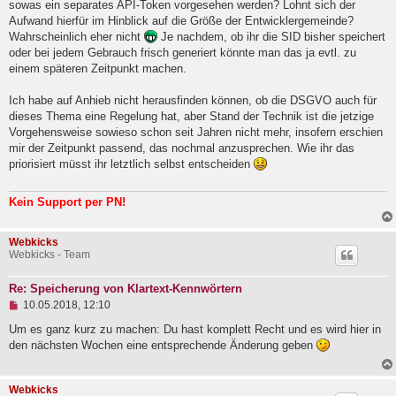
sowas ein separates API-Token vorgesehen werden? Lohnt sich der
Aufwand hierfür im Hinblick auf die Größe der Entwicklergemeinde?
Wahrscheinlich eher nicht
Je nachdem, ob ihr die SID bisher speichert
oder bei jedem Gebrauch frisch generiert könnte man das ja evtl. zu
einem späteren Zeitpunkt machen.
Ich habe auf Anhieb nicht herausfinden können, ob die DSGVO auch für
dieses Thema eine Regelung hat, aber Stand der Technik ist die jetzige
Vorgehensweise sowieso schon seit Jahren nicht mehr, insofern erschien
mir der Zeitpunkt passend, das nochmal anzusprechen. Wie ihr das
priorisiert müsst ihr letztlich selbst entscheiden
Kein Support per PN!
Webkicks
Webkicks - Team
Re: Speicherung von Klartext-Kennwörtern
U
10.05.2018, 12:10
n
g
Um es ganz kurz zu machen: Du hast komplett Recht und es wird hier in
e
den nächsten Wochen eine entsprechende Änderung geben
l
e
s
Webkicks
e