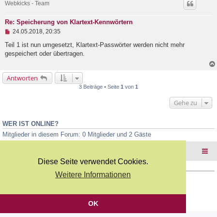
Webkicks - Team
n
e
r
Re: Speicherung von Klartext-Kennwörtern
B
U
e
24.05.2018, 20:35
n
i
g
Teil 1 ist nun umgesetzt, Klartext-Passwörter werden nicht mehr
t
e
r
gespeichert oder übertragen.
l
a
e
g
s
Antworten
e
n
3 Beiträge • Seite
1
von
1
e
r
Gehe zu
B
e
i
WER IST ONLINE?
t
r
Mitglieder in diesem Forum: 0 Mitglieder und 2 Gäste
a
g
Foren-Übersicht
Diese Seite verwendet Cookies.
Weitere Informationen
Copyright Webkicks.de |
Impressum
|
AGB
|
Datenschutz
Powered by
phpBB
® Forum Software © phpBB Limited
Deutsche Übersetzung durch
phpBB.de
OK