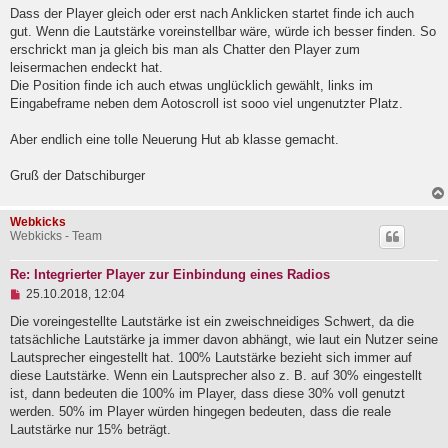
e
g
Dass der Player gleich oder erst nach Anklicken startet finde ich auch
s
e
gut. Wenn die Lautstärke voreinstellbar wäre, würde ich besser finden. So
n
erschrickt man ja gleich bis man als Chatter den Player zum
e
leisermachen endeckt hat.
r
B
Die Position finde ich auch etwas unglücklich gewählt, links im
e
Eingabeframe neben dem Aotoscroll ist sooo viel ungenutzter Platz.
i
t
Aber endlich eine tolle Neuerung Hut ab klasse gemacht.
r
a
g
Gruß der Datschiburger
Webkicks
Webkicks - Team
Re: Integrierter Player zur Einbindung eines Radios
U
25.10.2018, 12:04
n
g
Die voreingestellte Lautstärke ist ein zweischneidiges Schwert, da die
e
tatsächliche Lautstärke ja immer davon abhängt, wie laut ein Nutzer seine
l
Lautsprecher eingestellt hat. 100% Lautstärke bezieht sich immer auf
e
diese Lautstärke. Wenn ein Lautsprecher also z. B. auf 30% eingestellt
s
e
ist, dann bedeuten die 100% im Player, dass diese 30% voll genutzt
n
werden. 50% im Player würden hingegen bedeuten, dass die reale
e
Lautstärke nur 15% beträgt.
r
B