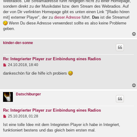
Webradios. Die Streamadresse führt hingegen nicht zu einer Homepage,
t
r
sondern direkt zu der Musikdatei bzw. dem Stream des Webradios. Auf
a
der von Dir verlinkten Homepage gibt es unten einen Link "[Radio hören
g
mit] externer Player", der zu
dieser Adresse
führt.
Das
ist die Streamurl
Wenn Du diese Adresse verwendest sollte es also keine Probleme
geben.
kinder-der-sonne
Re: Integrierter Player zur Einbindung eines Radios
U
24.10.2018, 18:40
n
g
dankeschön für die hilfe ich probiers
e
l
e
s
Datschiburger
e
n
e
r
Re: Integrierter Player zur Einbindung eines Radios
B
U
e
25.10.2018, 01:28
n
i
g
Ist eine tolle Idee mit dem Integrieten Player ich habe in Integriert,
t
e
r
funktioniert bestens und das gleich beim ersten mal.
l
a