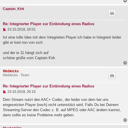
Captain_Kirk
Re: Integrierter Player zur Einbindung eines Radios
U
23.10.2018, 20:01
n
g
Ist eine tolle Idee mit dem Integrieten Player ich habe in Integriert leider
e
gibt er kein ton von sich
l
e
und der ie 11 hängt sich auf
s
e
schöne grüße vom Captain Kirk
n
e
r
Webkicks
B
Webkicks - Team
e
i
t
Re: Integrierter Player zur Einbindung eines Radios
r
U
23.10.2018, 20:15
a
n
g
g
Dein Stream nutzt den AAC+ Codec, der leider von dem bei uns
e
eingesetzten Player (noch) nicht unterstützt wird. Falls Du bei Deinem
l
Streaming-Server den Codec z. B. auf MPEG oder AAC ändern kannst,
e
dann sollte es keine Probleme mehr geben.
s
e
n
e