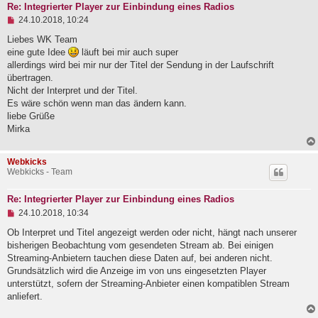
r
Re: Integrierter Player zur Einbindung eines Radios
a
U
24.10.2018, 10:24
g
n
g
Liebes WK Team
e
eine gute Idee
läuft bei mir auch super
l
allerdings wird bei mir nur der Titel der Sendung in der Laufschrift
e
übertragen.
s
e
Nicht der Interpret und der Titel.
n
Es wäre schön wenn man das ändern kann.
e
liebe Grüße
r
B
Mirka
e
i
t
Webkicks
r
Webkicks - Team
a
g
Re: Integrierter Player zur Einbindung eines Radios
U
24.10.2018, 10:34
n
g
Ob Interpret und Titel angezeigt werden oder nicht, hängt nach unserer
e
bisherigen Beobachtung vom gesendeten Stream ab. Bei einigen
l
Streaming-Anbietern tauchen diese Daten auf, bei anderen nicht.
e
Grundsätzlich wird die Anzeige im von uns eingesetzten Player
s
e
unterstützt, sofern der Streaming-Anbieter einen kompatiblen Stream
n
anliefert.
e
r