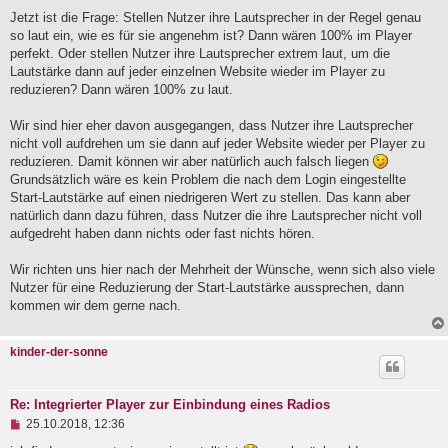
e
Jetzt ist die Frage: Stellen Nutzer ihre Lautsprecher in der Regel genau
i
so laut ein, wie es für sie angenehm ist? Dann wären 100% im Player
t
perfekt. Oder stellen Nutzer ihre Lautsprecher extrem laut, um die
r
a
Lautstärke dann auf jeder einzelnen Website wieder im Player zu
g
reduzieren? Dann wären 100% zu laut.
Wir sind hier eher davon ausgegangen, dass Nutzer ihre Lautsprecher
nicht voll aufdrehen um sie dann auf jeder Website wieder per Player zu
reduzieren. Damit können wir aber natürlich auch falsch liegen
Grundsätzlich wäre es kein Problem die nach dem Login eingestellte
Start-Lautstärke auf einen niedrigeren Wert zu stellen. Das kann aber
natürlich dann dazu führen, dass Nutzer die ihre Lautsprecher nicht voll
aufgedreht haben dann nichts oder fast nichts hören.
Wir richten uns hier nach der Mehrheit der Wünsche, wenn sich also viele
Nutzer für eine Reduzierung der Start-Lautstärke aussprechen, dann
kommen wir dem gerne nach.
kinder-der-sonne
Re: Integrierter Player zur Einbindung eines Radios
U
25.10.2018, 12:36
n