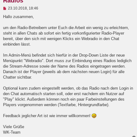
Radios
U
23.10.2018, 18:46
n
g
Hallo zusammen,
e
l
um den Radio-Betreibern unter Euch die Arbeit ein wenig zu erleichtern,
e
steht in allen Chats ab sofort ein fertig vorkonfigurierter Radio-Player
s
e
bereit, über den sich mit wenigen Klicks ein Webradio in den Chat
n
einbinden lässt.
e
r
B
Im Admin-Menü befindet sich hierfür in der Drop-Down Liste der neue
e
Menüpunkt "Webradio". Dort muss zur Einbindung eines Radios lediglich
i
die Stream-Adresse sowie der Name des Radios eingetragen werden.
t
Danach ist der Player (jeweils ab dem nächsten neuen Login) für alle
r
a
Chatter sichtbar.
g
Optional kann zudem eingestellt werden, ob das Radio nach dem Login in
den Chat automatisch starten soll, oder erst nachdem ein Nutzer auf
"Play" klickt. Außerdem können noch ein paar Farbeinstellungen des
Players vorgenommen werden (Textfarbe, Hintergrundfarbe).
Feedback jeglicher Art ist wie immer willkommen!
Viele Grüße
WK-Team