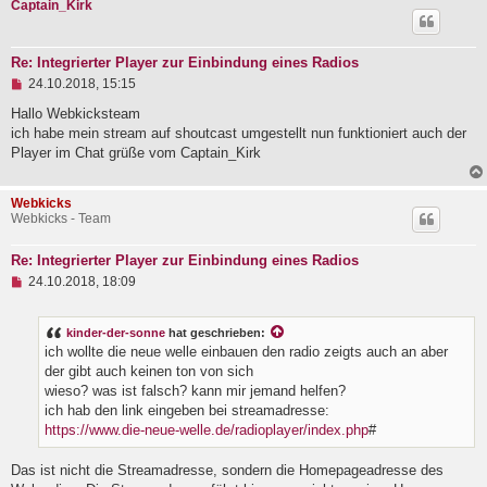
Captain_Kirk
B
e
i
t
Re: Integrierter Player zur Einbindung eines Radios
r
U
24.10.2018, 15:15
a
n
g
g
Hallo Webkicksteam
e
ich habe mein stream auf shoutcast umgestellt nun funktioniert auch der
l
Player im Chat grüße vom Captain_Kirk
e
s
e
Webkicks
n
Webkicks - Team
e
r
B
Re: Integrierter Player zur Einbindung eines Radios
e
U
i
24.10.2018, 18:09
n
t
g
r
e
a
kinder-der-sonne
hat geschrieben:
l
g
ich wollte die neue welle einbauen den radio zeigts auch an aber
e
der gibt auch keinen ton von sich
s
e
wieso? was ist falsch? kann mir jemand helfen?
n
ich hab den link eingeben bei streamadresse:
e
https://www.die-neue-welle.de/radioplayer/index.php
#
r
B
e
Das ist nicht die Streamadresse, sondern die Homepageadresse des
i