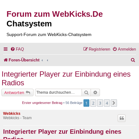
Forum zum WebKicks.De
Chatsystem
Support-Forum zum WebKicks-Chatsystem
FAQ
Registrieren
Anmelden
S
Foren-Übersicht
u
Integrierter Player zur Einbindung eines
c
Radios
h
Suche
Erweiterte Suche
Antworten
e
1
2
3
4
Nächste
Erster ungelesener Beitrag
• 56 Beiträge
Webkicks
Webkicks - Team
Integrierter Player zur Einbindung eines