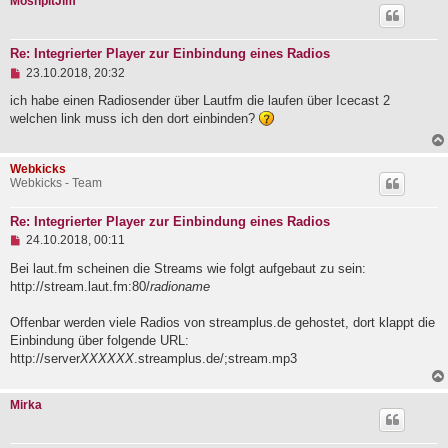
MoshpitJim
r
B
e
i
Re: Integrierter Player zur Einbindung eines Radios
t
U
23.10.2018, 20:32
r
n
a
g
ich habe einen Radiosender über Lautfm die laufen über Icecast 2
g
e
welchen link muss ich den dort einbinden?
l
e
s
Webkicks
e
Webkicks - Team
n
e
r
Re: Integrierter Player zur Einbindung eines Radios
B
U
e
24.10.2018, 00:11
n
i
g
Bei laut.fm scheinen die Streams wie folgt aufgebaut zu sein:
t
e
r
http://stream.laut.fm:80/
radioname
l
a
e
g
Offenbar werden viele Radios von streamplus.de gehostet, dort klappt die
s
e
Einbindung über folgende URL:
n
http://server
XXXXXX
.streamplus.de/;stream.mp3
e
r
B
Mirka
e
i
t