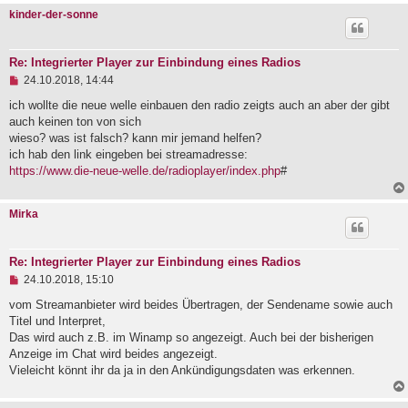
B
kinder-der-sonne
e
i
t
r
Re: Integrierter Player zur Einbindung eines Radios
a
U
24.10.2018, 14:44
g
n
g
ich wollte die neue welle einbauen den radio zeigts auch an aber der gibt
e
auch keinen ton von sich
l
wieso? was ist falsch? kann mir jemand helfen?
e
ich hab den link eingeben bei streamadresse:
s
e
https://www.die-neue-welle.de/radioplayer/index.php
#
n
e
r
Mirka
B
e
i
t
Re: Integrierter Player zur Einbindung eines Radios
r
U
24.10.2018, 15:10
a
n
g
g
vom Streamanbieter wird beides Übertragen, der Sendename sowie auch
e
Titel und Interpret,
l
Das wird auch z.B. im Winamp so angezeigt. Auch bei der bisherigen
e
Anzeige im Chat wird beides angezeigt.
s
e
Vieleicht könnt ihr da ja in den Ankündigungsdaten was erkennen.
n
e
r