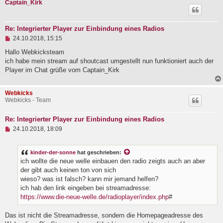
Captain_Kirk
B
e
i
t
Re: Integrierter Player zur Einbindung eines Radios
r
U
24.10.2018, 15:15
a
n
g
g
Hallo Webkicksteam
e
ich habe mein stream auf shoutcast umgestellt nun funktioniert auch der
l
Player im Chat grüße vom Captain_Kirk
e
s
e
Webkicks
n
Webkicks - Team
e
r
B
Re: Integrierter Player zur Einbindung eines Radios
e
U
i
24.10.2018, 18:09
n
t
g
r
e
a
kinder-der-sonne
hat geschrieben:
l
g
ich wollte die neue welle einbauen den radio zeigts auch an aber
e
der gibt auch keinen ton von sich
s
e
wieso? was ist falsch? kann mir jemand helfen?
n
ich hab den link eingeben bei streamadresse:
e
https://www.die-neue-welle.de/radioplayer/index.php
#
r
B
e
Das ist nicht die Streamadresse, sondern die Homepageadresse des
i