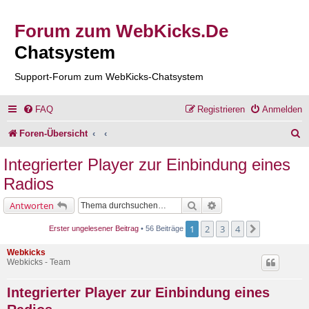
Forum zum WebKicks.De
Chatsystem
Support-Forum zum WebKicks-Chatsystem
FAQ
Registrieren
Anmelden
S
Foren-Übersicht
u
Integrierter Player zur Einbindung eines
c
Radios
h
Suche
Erweiterte Suche
Antworten
e
1
2
3
4
Nächste
Erster ungelesener Beitrag
• 56 Beiträge
Webkicks
Webkicks - Team
Integrierter Player zur Einbindung eines