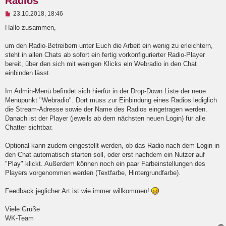
Radios
U
23.10.2018, 18:46
n
g
Hallo zusammen,
e
l
um den Radio-Betreibern unter Euch die Arbeit ein wenig zu erleichtern,
e
steht in allen Chats ab sofort ein fertig vorkonfigurierter Radio-Player
s
e
bereit, über den sich mit wenigen Klicks ein Webradio in den Chat
n
einbinden lässt.
e
r
B
Im Admin-Menü befindet sich hierfür in der Drop-Down Liste der neue
e
Menüpunkt "Webradio". Dort muss zur Einbindung eines Radios lediglich
i
die Stream-Adresse sowie der Name des Radios eingetragen werden.
t
Danach ist der Player (jeweils ab dem nächsten neuen Login) für alle
r
a
Chatter sichtbar.
g
Optional kann zudem eingestellt werden, ob das Radio nach dem Login in
den Chat automatisch starten soll, oder erst nachdem ein Nutzer auf
"Play" klickt. Außerdem können noch ein paar Farbeinstellungen des
Players vorgenommen werden (Textfarbe, Hintergrundfarbe).
Feedback jeglicher Art ist wie immer willkommen!
Viele Grüße
WK-Team