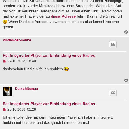
Webradios. Die Streamadresse führt hingegen nicht zu einer Homepage,
t
r
sondern direkt zu der Musikdatei bzw. dem Stream des Webradios. Auf
a
der von Dir verlinkten Homepage gibt es unten einen Link "[Radio hören
g
mit] externer Player", der zu
dieser Adresse
führt.
Das
ist die Streamurl
Wenn Du diese Adresse verwendest sollte es also keine Probleme
geben.
kinder-der-sonne
Re: Integrierter Player zur Einbindung eines Radios
U
24.10.2018, 18:40
n
g
dankeschön für die hilfe ich probiers
e
l
e
s
Datschiburger
e
n
e
r
Re: Integrierter Player zur Einbindung eines Radios
B
U
e
25.10.2018, 01:28
n
i
g
Ist eine tolle Idee mit dem Integrieten Player ich habe in Integriert,
t
e
r
funktioniert bestens und das gleich beim ersten mal.
l
a