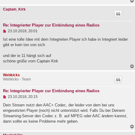
Captain_Kirk
Re: Integrierter Player zur Einbindung eines Radios
U
23.10.2018, 20:01
n
g
Ist eine tolle Idee mit dem Integrieten Player ich habe in Integriert leider
e
gibt er kein ton von sich
l
e
und der ie 11 hängt sich auf
s
e
schöne grüße vom Captain Kirk
n
e
r
Webkicks
B
Webkicks - Team
e
i
t
Re: Integrierter Player zur Einbindung eines Radios
r
U
23.10.2018, 20:15
a
n
g
g
Dein Stream nutzt den AAC+ Codec, der leider von dem bei uns
e
eingesetzten Player (noch) nicht unterstützt wird. Falls Du bei Deinem
l
Streaming-Server den Codec z. B. auf MPEG oder AAC ändern kannst,
e
dann sollte es keine Probleme mehr geben.
s
e
n
e