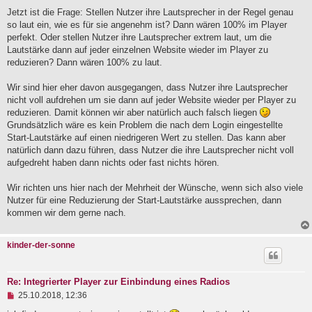
e
Jetzt ist die Frage: Stellen Nutzer ihre Lautsprecher in der Regel genau
i
so laut ein, wie es für sie angenehm ist? Dann wären 100% im Player
t
perfekt. Oder stellen Nutzer ihre Lautsprecher extrem laut, um die
r
a
Lautstärke dann auf jeder einzelnen Website wieder im Player zu
g
reduzieren? Dann wären 100% zu laut.
Wir sind hier eher davon ausgegangen, dass Nutzer ihre Lautsprecher
nicht voll aufdrehen um sie dann auf jeder Website wieder per Player zu
reduzieren. Damit können wir aber natürlich auch falsch liegen
Grundsätzlich wäre es kein Problem die nach dem Login eingestellte
Start-Lautstärke auf einen niedrigeren Wert zu stellen. Das kann aber
natürlich dann dazu führen, dass Nutzer die ihre Lautsprecher nicht voll
aufgedreht haben dann nichts oder fast nichts hören.
Wir richten uns hier nach der Mehrheit der Wünsche, wenn sich also viele
Nutzer für eine Reduzierung der Start-Lautstärke aussprechen, dann
kommen wir dem gerne nach.
kinder-der-sonne
Re: Integrierter Player zur Einbindung eines Radios
U
25.10.2018, 12:36
n