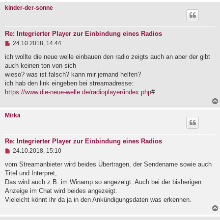
B
kinder-der-sonne
e
i
t
r
Re: Integrierter Player zur Einbindung eines Radios
a
U
24.10.2018, 14:44
g
n
g
ich wollte die neue welle einbauen den radio zeigts auch an aber der gibt
e
auch keinen ton von sich
l
wieso? was ist falsch? kann mir jemand helfen?
e
ich hab den link eingeben bei streamadresse:
s
e
https://www.die-neue-welle.de/radioplayer/index.php
#
n
e
r
Mirka
B
e
i
t
Re: Integrierter Player zur Einbindung eines Radios
r
U
24.10.2018, 15:10
a
n
g
g
vom Streamanbieter wird beides Übertragen, der Sendename sowie auch
e
Titel und Interpret,
l
Das wird auch z.B. im Winamp so angezeigt. Auch bei der bisherigen
e
Anzeige im Chat wird beides angezeigt.
s
e
Vieleicht könnt ihr da ja in den Ankündigungsdaten was erkennen.
n
e
r