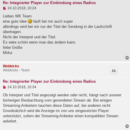
r
Re: Integrierter Player zur Einbindung eines Radios
a
U
24.10.2018, 10:24
g
n
g
Liebes WK Team
e
eine gute Idee
läuft bei mir auch super
l
allerdings wird bei mir nur der Titel der Sendung in der Laufschrift
e
übertragen.
s
e
Nicht der Interpret und der Titel.
n
Es wäre schön wenn man das ändern kann.
e
liebe Grüße
r
B
Mirka
e
i
t
Webkicks
r
Webkicks - Team
a
g
Re: Integrierter Player zur Einbindung eines Radios
U
24.10.2018, 10:34
n
g
Ob Interpret und Titel angezeigt werden oder nicht, hängt nach unserer
e
bisherigen Beobachtung vom gesendeten Stream ab. Bei einigen
l
Streaming-Anbietern tauchen diese Daten auf, bei anderen nicht.
e
Grundsätzlich wird die Anzeige im von uns eingesetzten Player
s
e
unterstützt, sofern der Streaming-Anbieter einen kompatiblen Stream
n
anliefert.
e
r