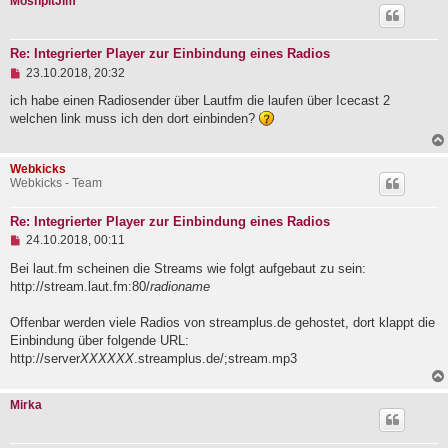
MoshpitJim
r
B
e
i
Re: Integrierter Player zur Einbindung eines Radios
t
U
23.10.2018, 20:32
r
n
a
g
ich habe einen Radiosender über Lautfm die laufen über Icecast 2
g
e
welchen link muss ich den dort einbinden?
l
e
s
Webkicks
e
Webkicks - Team
n
e
r
Re: Integrierter Player zur Einbindung eines Radios
B
U
e
24.10.2018, 00:11
n
i
g
Bei laut.fm scheinen die Streams wie folgt aufgebaut zu sein:
t
e
r
http://stream.laut.fm:80/
radioname
l
a
e
g
Offenbar werden viele Radios von streamplus.de gehostet, dort klappt die
s
e
Einbindung über folgende URL:
n
http://server
XXXXXX
.streamplus.de/;stream.mp3
e
r
B
Mirka
e
i
t