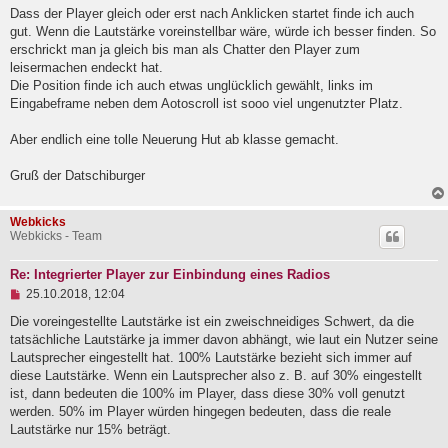
e
g
Dass der Player gleich oder erst nach Anklicken startet finde ich auch
s
e
gut. Wenn die Lautstärke voreinstellbar wäre, würde ich besser finden. So
n
erschrickt man ja gleich bis man als Chatter den Player zum
e
leisermachen endeckt hat.
r
B
Die Position finde ich auch etwas unglücklich gewählt, links im
e
Eingabeframe neben dem Aotoscroll ist sooo viel ungenutzter Platz.
i
t
Aber endlich eine tolle Neuerung Hut ab klasse gemacht.
r
a
g
Gruß der Datschiburger
Webkicks
Webkicks - Team
Re: Integrierter Player zur Einbindung eines Radios
U
25.10.2018, 12:04
n
g
Die voreingestellte Lautstärke ist ein zweischneidiges Schwert, da die
e
tatsächliche Lautstärke ja immer davon abhängt, wie laut ein Nutzer seine
l
Lautsprecher eingestellt hat. 100% Lautstärke bezieht sich immer auf
e
diese Lautstärke. Wenn ein Lautsprecher also z. B. auf 30% eingestellt
s
e
ist, dann bedeuten die 100% im Player, dass diese 30% voll genutzt
n
werden. 50% im Player würden hingegen bedeuten, dass die reale
e
Lautstärke nur 15% beträgt.
r
B