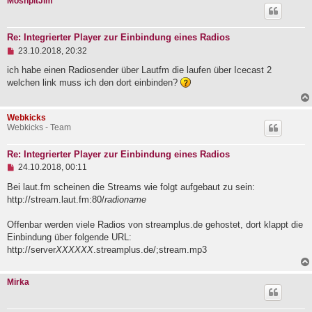
MoshpitJim
r
B
e
i
Re: Integrierter Player zur Einbindung eines Radios
t
U
23.10.2018, 20:32
r
n
a
g
ich habe einen Radiosender über Lautfm die laufen über Icecast 2
g
e
welchen link muss ich den dort einbinden?
l
e
s
Webkicks
e
Webkicks - Team
n
e
r
Re: Integrierter Player zur Einbindung eines Radios
B
U
e
24.10.2018, 00:11
n
i
g
Bei laut.fm scheinen die Streams wie folgt aufgebaut zu sein:
t
e
r
http://stream.laut.fm:80/
radioname
l
a
e
g
Offenbar werden viele Radios von streamplus.de gehostet, dort klappt die
s
e
Einbindung über folgende URL:
n
http://server
XXXXXX
.streamplus.de/;stream.mp3
e
r
B
Mirka
e
i
t