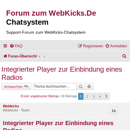
Forum zum WebKicks.De
Chatsystem
Support-Forum zum WebKicks-Chatsystem
FAQ
Registrieren
Anmelden
S
Foren-Übersicht
u
Integrierter Player zur Einbindung eines
c
Radios
h
Suche
Erweiterte Suche
Antworten
e
1
2
3
4
Nächste
Erster ungelesener Beitrag
• 56 Beiträge
Webkicks
Webkicks - Team
Integrierter Player zur Einbindung eines