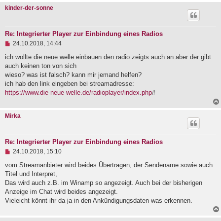
B
kinder-der-sonne
e
i
t
r
Re: Integrierter Player zur Einbindung eines Radios
a
U
24.10.2018, 14:44
g
n
g
ich wollte die neue welle einbauen den radio zeigts auch an aber der gibt
e
auch keinen ton von sich
l
wieso? was ist falsch? kann mir jemand helfen?
e
ich hab den link eingeben bei streamadresse:
s
e
https://www.die-neue-welle.de/radioplayer/index.php
#
n
e
r
Mirka
B
e
i
t
Re: Integrierter Player zur Einbindung eines Radios
r
U
24.10.2018, 15:10
a
n
g
g
vom Streamanbieter wird beides Übertragen, der Sendename sowie auch
e
Titel und Interpret,
l
Das wird auch z.B. im Winamp so angezeigt. Auch bei der bisherigen
e
Anzeige im Chat wird beides angezeigt.
s
e
Vieleicht könnt ihr da ja in den Ankündigungsdaten was erkennen.
n
e
r