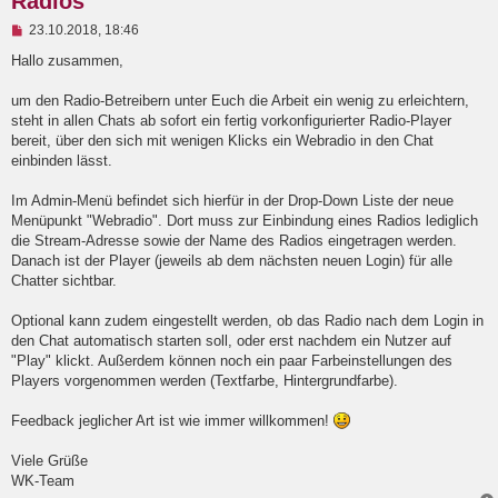
Radios
U
23.10.2018, 18:46
n
g
Hallo zusammen,
e
l
um den Radio-Betreibern unter Euch die Arbeit ein wenig zu erleichtern,
e
steht in allen Chats ab sofort ein fertig vorkonfigurierter Radio-Player
s
e
bereit, über den sich mit wenigen Klicks ein Webradio in den Chat
n
einbinden lässt.
e
r
B
Im Admin-Menü befindet sich hierfür in der Drop-Down Liste der neue
e
Menüpunkt "Webradio". Dort muss zur Einbindung eines Radios lediglich
i
die Stream-Adresse sowie der Name des Radios eingetragen werden.
t
Danach ist der Player (jeweils ab dem nächsten neuen Login) für alle
r
a
Chatter sichtbar.
g
Optional kann zudem eingestellt werden, ob das Radio nach dem Login in
den Chat automatisch starten soll, oder erst nachdem ein Nutzer auf
"Play" klickt. Außerdem können noch ein paar Farbeinstellungen des
Players vorgenommen werden (Textfarbe, Hintergrundfarbe).
Feedback jeglicher Art ist wie immer willkommen!
Viele Grüße
WK-Team