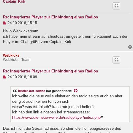
Captain_Kirk
B
e
i
t
Re: Integrierter Player zur Einbindung eines Radios
r
U
24.10.2018, 15:15
a
n
g
g
Hallo Webkicksteam
e
ich habe mein stream auf shoutcast umgestellt nun funktioniert auch der
l
Player im Chat grüße vom Captain_Kirk
e
s
e
Webkicks
n
Webkicks - Team
e
r
B
Re: Integrierter Player zur Einbindung eines Radios
e
U
i
24.10.2018, 18:09
n
t
g
r
e
a
kinder-der-sonne
hat geschrieben:
l
g
ich wollte die neue welle einbauen den radio zeigts auch an aber
e
der gibt auch keinen ton von sich
s
e
wieso? was ist falsch? kann mir jemand helfen?
n
ich hab den link eingeben bei streamadresse:
e
https://www.die-neue-welle.de/radioplayer/index.php
#
r
B
e
Das ist nicht die Streamadresse, sondern die Homepageadresse des
i