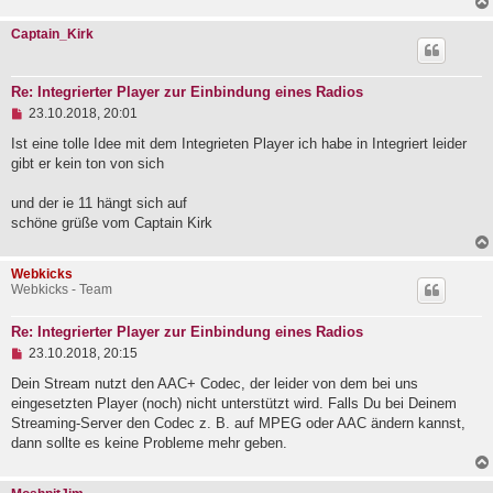
Captain_Kirk
Re: Integrierter Player zur Einbindung eines Radios
U
23.10.2018, 20:01
n
g
Ist eine tolle Idee mit dem Integrieten Player ich habe in Integriert leider
e
gibt er kein ton von sich
l
e
und der ie 11 hängt sich auf
s
e
schöne grüße vom Captain Kirk
n
e
r
Webkicks
B
Webkicks - Team
e
i
t
Re: Integrierter Player zur Einbindung eines Radios
r
U
23.10.2018, 20:15
a
n
g
g
Dein Stream nutzt den AAC+ Codec, der leider von dem bei uns
e
eingesetzten Player (noch) nicht unterstützt wird. Falls Du bei Deinem
l
Streaming-Server den Codec z. B. auf MPEG oder AAC ändern kannst,
e
dann sollte es keine Probleme mehr geben.
s
e
n
e