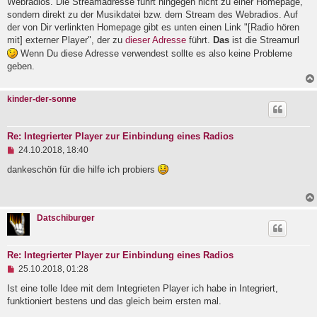
Webradios. Die Streamadresse führt hingegen nicht zu einer Homepage,
t
r
sondern direkt zu der Musikdatei bzw. dem Stream des Webradios. Auf
a
der von Dir verlinkten Homepage gibt es unten einen Link "[Radio hören
g
mit] externer Player", der zu
dieser Adresse
führt.
Das
ist die Streamurl
Wenn Du diese Adresse verwendest sollte es also keine Probleme
geben.
kinder-der-sonne
Re: Integrierter Player zur Einbindung eines Radios
U
24.10.2018, 18:40
n
g
dankeschön für die hilfe ich probiers
e
l
e
s
Datschiburger
e
n
e
r
Re: Integrierter Player zur Einbindung eines Radios
B
U
e
25.10.2018, 01:28
n
i
g
Ist eine tolle Idee mit dem Integrieten Player ich habe in Integriert,
t
e
r
funktioniert bestens und das gleich beim ersten mal.
l
a