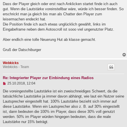
e
g
Dass der Player gleich oder erst nach Anklicken startet finde ich auch
s
e
gut. Wenn die Lautstärke voreinstellbar wäre, würde ich besser finden. So
n
erschrickt man ja gleich bis man als Chatter den Player zum
e
leisermachen endeckt hat.
r
B
Die Position finde ich auch etwas unglücklich gewählt, links im
e
Eingabeframe neben dem Aotoscroll ist sooo viel ungenutzter Platz.
i
t
Aber endlich eine tolle Neuerung Hut ab klasse gemacht.
r
a
g
Gruß der Datschiburger
Webkicks
Webkicks - Team
Re: Integrierter Player zur Einbindung eines Radios
U
25.10.2018, 12:04
n
g
Die voreingestellte Lautstärke ist ein zweischneidiges Schwert, da die
e
tatsächliche Lautstärke ja immer davon abhängt, wie laut ein Nutzer seine
l
Lautsprecher eingestellt hat. 100% Lautstärke bezieht sich immer auf
e
diese Lautstärke. Wenn ein Lautsprecher also z. B. auf 30% eingestellt
s
e
ist, dann bedeuten die 100% im Player, dass diese 30% voll genutzt
n
werden. 50% im Player würden hingegen bedeuten, dass die reale
e
Lautstärke nur 15% beträgt.
r
B