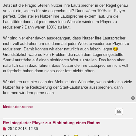
e
Jetzt ist die Frage: Stellen Nutzer ihre Lautsprecher in der Regel genau
i
so laut ein, wie es für sie angenehm ist? Dann wären 100% im Player
t
perfekt. Oder stellen Nutzer ihre Lautsprecher extrem laut, um die
r
a
Lautstärke dann auf jeder einzelnen Website wieder im Player zu
g
reduzieren? Dann wären 100% zu laut.
Wir sind hier eher davon ausgegangen, dass Nutzer ihre Lautsprecher
nicht voll aufdrehen um sie dann auf jeder Website wieder per Player zu
reduzieren. Damit können wir aber natürlich auch falsch liegen
Grundsätzlich wäre es kein Problem die nach dem Login eingestellte
Start-Lautstärke auf einen niedrigeren Wert zu stellen. Das kann aber
natürlich dann dazu führen, dass Nutzer die ihre Lautsprecher nicht voll
aufgedreht haben dann nichts oder fast nichts hören.
Wir richten uns hier nach der Mehrheit der Wünsche, wenn sich also viele
Nutzer für eine Reduzierung der Start-Lautstärke aussprechen, dann
kommen wir dem gerne nach.
kinder-der-sonne
Re: Integrierter Player zur Einbindung eines Radios
U
25.10.2018, 12:36
n