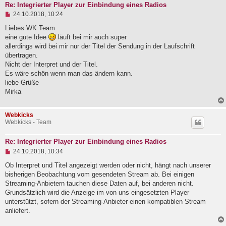
r
Re: Integrierter Player zur Einbindung eines Radios
a
U
24.10.2018, 10:24
g
n
g
Liebes WK Team
e
eine gute Idee
läuft bei mir auch super
l
allerdings wird bei mir nur der Titel der Sendung in der Laufschrift
e
übertragen.
s
e
Nicht der Interpret und der Titel.
n
Es wäre schön wenn man das ändern kann.
e
liebe Grüße
r
B
Mirka
e
i
t
Webkicks
r
Webkicks - Team
a
g
Re: Integrierter Player zur Einbindung eines Radios
U
24.10.2018, 10:34
n
g
Ob Interpret und Titel angezeigt werden oder nicht, hängt nach unserer
e
bisherigen Beobachtung vom gesendeten Stream ab. Bei einigen
l
Streaming-Anbietern tauchen diese Daten auf, bei anderen nicht.
e
Grundsätzlich wird die Anzeige im von uns eingesetzten Player
s
e
unterstützt, sofern der Streaming-Anbieter einen kompatiblen Stream
n
anliefert.
e
r