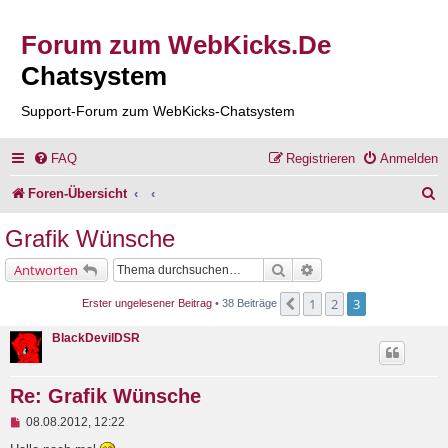
Forum zum WebKicks.De
Chatsystem
Support-Forum zum WebKicks-Chatsystem
FAQ
Registrieren
Anmelden
S
Foren-Übersicht
u
Grafik Wünsche
c
Suche
Erweiterte Suche
Antworten
h
1
2
3
Vorherige
Erster ungelesener Beitrag
• 38 Beiträge
e
BlackDevilDSR
Re: Grafik Wünsche
U
08.08.2012, 12:22
n