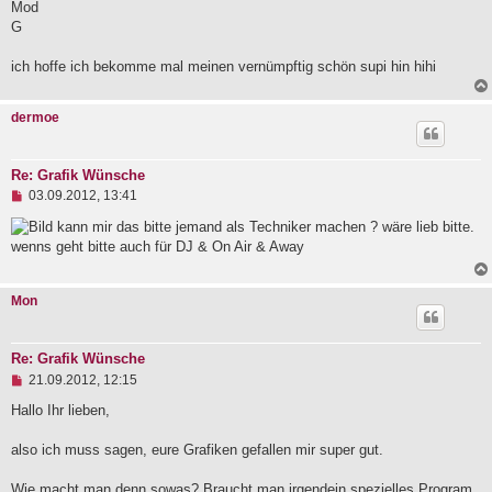
e
Mod
i
G
t
r
a
ich hoffe ich bekomme mal meinen vernümpftig schön supi hin hihi
g
dermoe
Re: Grafik Wünsche
U
03.09.2012, 13:41
n
g
kann mir das bitte jemand als Techniker machen ? wäre lieb bitte.
e
wenns geht bitte auch für DJ & On Air & Away
l
e
s
Mon
e
n
e
r
Re: Grafik Wünsche
B
U
e
21.09.2012, 12:15
n
i
g
Hallo Ihr lieben,
t
e
r
l
a
also ich muss sagen, eure Grafiken gefallen mir super gut.
e
g
s
e
Wie macht man denn sowas? Braucht man irgendein spezielles Program.