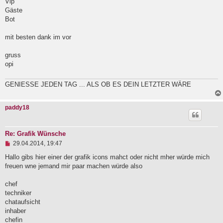
Vip
Gäste
Bot
mit besten dank im vor
gruss
opi
GENIESSE JEDEN TAG ... ALS OB ES DEIN LETZTER WÄRE
paddy18
Re: Grafik Wünsche
U
29.04.2014, 19:47
n
g
Hallo gibs hier einer der grafik icons mahct oder nicht mher würde mich
e
freuen wne jemand mir paar machen würde also
l
e
chef
s
e
techniker
n
chataufsicht
e
inhaber
r
B
chefin