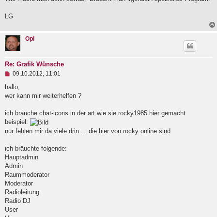
n
e
LG
r
B
e
i
Opi
t
r
a
Re: Grafik Wünsche
g
U
09.10.2012, 11:01
n
g
hallo,
e
wer kann mir weiterhelfen ?
l
e
ich brauche chat-icons in der art wie sie rocky1985 hier gemacht
s
e
beispiel:
n
nur fehlen mir da viele drin ... die hier von rocky online sind
e
r
B
ich bräuchte folgende:
e
Hauptadmin
i
Admin
t
Raummoderator
r
a
Moderator
g
Radioleitung
Radio DJ
User