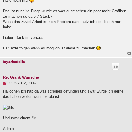
g
Hallo noch mal
e
l
Das ist nur eine Frage würde es was ausmachen ein paar mehr Grafiken
e
zu machen so ca 6-7 Stück?
s
e
Wenn das zuviel Arbeit ist kein Problem dann nutz ich die,die ich nun
n
habe.
e
r
B
Lieben Dank im vorraus.
e
i
Ps:Texte folgen wenn es möglich ist diese zu machen
t
r
a
fayazkadellia
g
Re: Grafik Wünsche
U
09.08.2012, 00:47
n
g
Hallöchen ich hab da was schönes gefunden und zwar würde ich gerne
e
das haben wollen wenn es oki ist
l
e
s
e
n
Und zwar einem für
e
r
B
Admin