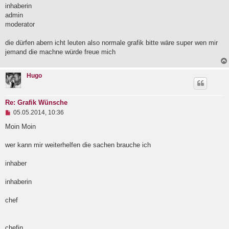
e
inhaberin
i
admin
t
moderator
r
a
g
die dürfen abern icht leuten also normale grafik bitte wäre super wen mir
jemand die machne würde freue mich
Hugo
Re: Grafik Wünsche
U
05.05.2014, 10:36
n
g
Moin Moin
e
l
wer kann mir weiterhelfen die sachen brauche ich
e
s
e
inhaber
n
e
inhaberin
r
B
e
chef
i
t
r
a
chefin