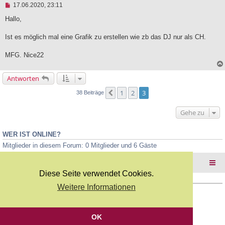
U
17.06.2020, 23:11
n
g
Hallo,
e
l
Ist es möglich mal eine Grafik zu erstellen wie zb das DJ nur als CH.
e
s
e
MFG. Nice22
n
e
r
Antworten
B
e
1
2
3
Vorherige
38 Beiträge
i
t
r
Gehe zu
a
g
WER IST ONLINE?
Mitglieder in diesem Forum: 0 Mitglieder und 6 Gäste
Foren-Übersicht
Diese Seite verwendet Cookies.
Weitere Informationen
Copyright Webkicks.de |
Impressum
|
AGB
|
Datenschutz
Powered by
phpBB
® Forum Software © phpBB Limited
Deutsche Übersetzung durch
phpBB.de
OK