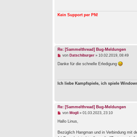
l
e
s
Kein Support per PN!
e
n
e
r
B
e
i
t
Re: [Sammelthread] Bug-Meldungen
r
a
U
von
Datschiburger
»
10.02.2019, 08:49
g
n
g
Danke für die schnelle Erledigung
e
l
e
s
Ich liebe Kampfspiele, ich spiele Windo
e
n
e
r
B
e
Re: [Sammelthread] Bug-Meldungen
i
U
von
Mogli
»
01.03.2023, 23:10
t
n
r
g
Hallo Linus,
a
e
g
l
Bezüglich Hangman und in Verbindung mit 
e