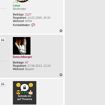
n
Linus
Moderator
Beiträge:
1127
Registriert:
14.02.2005, 20:31
Wohnort:
NRW
K
Kontaktdaten:
o
N
n
a
t
c
a
h
k
o
t
b
d
e
a
n
t
Datschiburger
e
n
Beiträge:
47
v
n
Registriert:
27.08.2013, 12:23
o
Wohnort:
Bayern
n
L
N
i
a
n
c
u
h
s
o
b
e
n