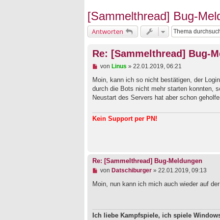
[Sammelthread] Bug-Mel
Antworten
Re: [Sammelthread] Bug-M
U
von
Linus
»
22.01.2019, 06:21
n
g
Moin, kann ich so nicht bestätigen, der Login
e
durch die Bots nicht mehr starten konnten, 
l
Neustart des Servers hat aber schon geholf
e
s
e
Kein Support per PN!
n
e
r
B
e
i
Re: [Sammelthread] Bug-Meldungen
t
r
U
von
Datschiburger
»
22.01.2019, 09:13
a
n
g
g
Moin, nun kann ich mich auch wieder auf de
e
l
e
s
Ich liebe Kampfspiele, ich spiele Windo
e