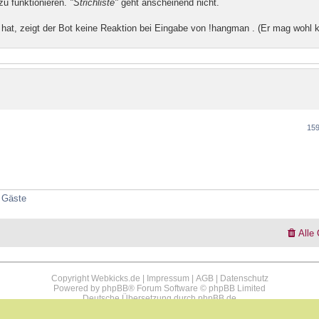
zu funktionieren.
"Strichliste"
geht anscheinend nicht.
!
 hat, zeigt der Bot keine Reaktion bei Eingabe von !hangman . (Er mag wohl 
159
3 Gäste
Alle
Copyright Webkicks.de |
Impressum
|
AGB
|
Datenschutz
Powered by
phpBB
® Forum Software © phpBB Limited
Deutsche Übersetzung durch
phpBB.de