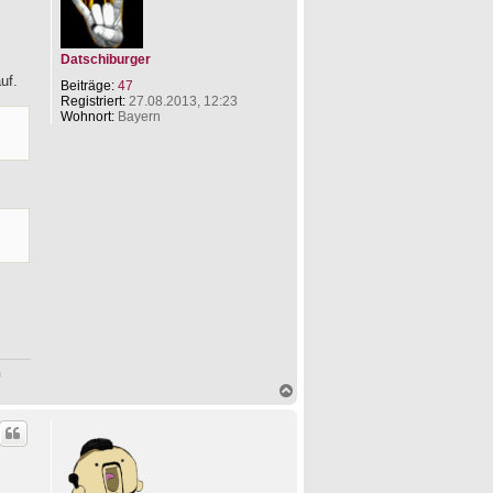
b
e
n
Datschiburger
uf.
Beiträge:
47
Registriert:
27.08.2013, 12:23
Wohnort:
Bayern
n
N
a
c
h
o
b
e