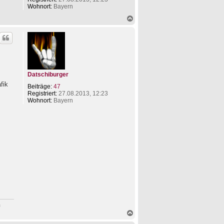
o
Wohnort:
Bayern
n
L
N
i
a
n
c
u
h
s
o
b
e
n
Datschiburger
fik
Beiträge:
47
Registriert:
27.08.2013, 12:23
Wohnort:
Bayern
n
N
a