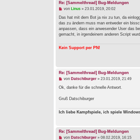
Re: [Sammelthread] Bug-Meldungen
U
von
Linus
»
23.01.2019, 20:02
n
g
Das hat mit dem Bot ja nix zu tun, da einlo
e
das zu ändern muss man entweder ein bissch
l
anpassen, dass ein anwesender User das bei
e
gemacht, in irgendeinem anderen Script wur
s
e
n
Kein Support per PN!
e
r
B
e
i
t
Re: [Sammelthread] Bug-Meldungen
r
a
U
von
Datschiburger
»
23.01.2019, 21:49
g
n
g
Ok, danke für die schnelle Antwort.
e
l
Gruß Datschiburger
e
s
e
Ich liebe Kampfspiele, ich spiele Windo
n
e
r
B
e
Re: [Sammelthread] Bug-Meldungen
i
U
von
Datschiburger
»
08.02.2019, 16:15
t