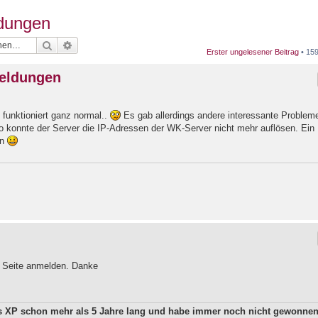
dungen
Suche
Erweiterte Suche
Erster ungelesener Beitrag
• 159
eldungen
 funktioniert ganz normal..
Es gab allerdings andere interessante Problem
so konnte der Server die IP-Adressen der WK-Server nicht mehr auflösen. Ein
en
r Seite anmelden. Danke
ws XP schon mehr als 5 Jahre lang und habe immer noch nicht gewonne