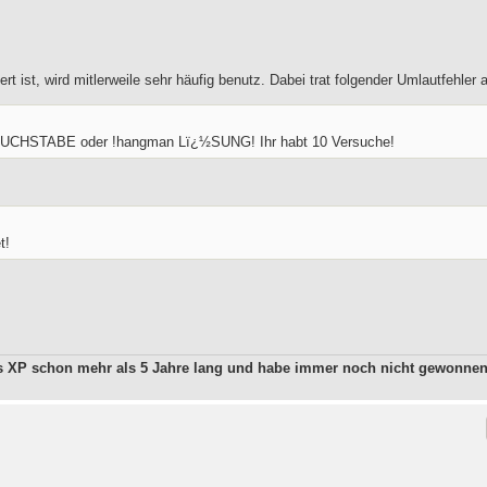
 ist, wird mitlerweile sehr häufig benutz. Dabei trat folgender Umlautfehler a
BUCHSTABE oder !hangman Lï¿½SUNG! Ihr habt 10 Versuche!
t!
ws XP schon mehr als 5 Jahre lang und habe immer noch nicht gewonne