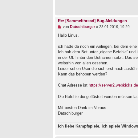
n
e
r
B
e
Re: [Sammelthread] Bug-Meldungen
i
U
von
Datschiburger
»
23.01.2019, 19:29
t
n
r
g
Hallo Linus,
a
e
g
l
ich hätte da noch ein Anliegen, bei dem ei
e
Ich hab dem Bot unter „eigene Befehle“ und i
s
e
in der OL hinter den Botnamen setzt. Das se
n
weiterhin von allen gesehen.
e
Leider sehen User die sich erst nach ausführ
r
B
Kann das behoben werden?
e
i
Chat Adresse ist
https://server2.webkicks.de
t
r
a
Die Befehle die geflüstert werden müssen lau
g
Mit besten Dank im Voraus
Datschiburger
Ich liebe Kampfspiele, ich spiele Windo