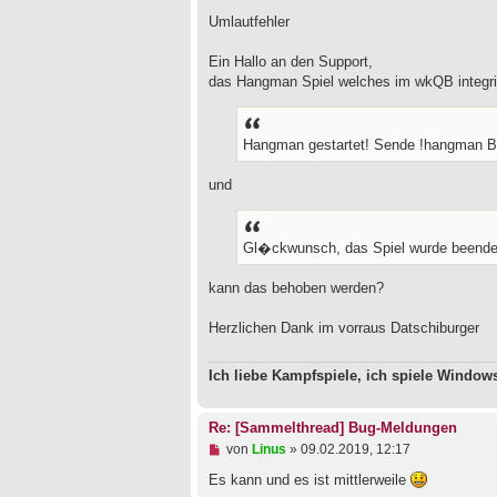
n
r
g
Umlautfehler
a
e
g
l
Ein Hallo an den Support,
e
das Hangman Spiel welches im wkQB integriert
s
e
n
e
Hangman gestartet! Sende !hangman 
r
B
e
und
i
t
r
a
Gl�ckwunsch, das Spiel wurde beende
g
kann das behoben werden?
Herzlichen Dank im vorraus Datschiburger
Ich liebe Kampfspiele, ich spiele Windo
Re: [Sammelthread] Bug-Meldungen
U
von
Linus
»
09.02.2019, 12:17
n
g
Es kann und es ist mittlerweile
e