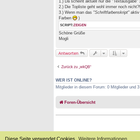
1.) Da scheint aktuell nur die "Textausgabe" 
s
e
2.) Die Topliste geht wohl immer noch nicht?
n
3.) Wenn man das
"Schriftfarbenskript"
aktiv
e
Farben
)
r
B
SCRIPT:
ZEIGEN
e
i
Schöne Grüße
t
Mogli
r
a
g
Antworten
Zurück zu „wkQB“
WER IST ONLINE?
Mitglieder in diesem Forum: 0 Mitglieder und 
Foren-Übersicht
Diese Seite verwendet Cookies.
Weitere Informationen