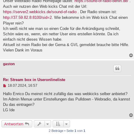
Unser Webradio Radio Homepage lautet:
https://sound-of-radio-berlin.de/
.
l
Auch wir nutzen den Web kicks Chat mit der Url:
e
https://server2.webkicks.de/sound-of-radio
. Der Radio stream ist:
s
e
http://37.59.82.8:8100/sid=2
. Wie bekomme ich im Web kick Chat einen
n
Player rein?
e
Ich weiß nicht wie man so einen Code für die Ankündigung schreibt,
r
B
Schön wäre es, wenn, ein netter User eins erstellen könnte. Da ich
e
einfach nicht dieses Wissen habe.
i
Aktuell ist mein Radio bei der Gema & GVL gemeldet brauche bitte Hilfe.
t
r
Vielen Dank im Voraus
a
g
gaston
Re: Stream box in Useronlineliste
U
18.07.2024, 16:57
n
g
Hallo Enrico Du meinst nicht zufällig das was webkicks selber anbietet?
e
Im Admin Menue unter Einstellungen das Pulldown - Webradio, da kannst
l
Du das eintragen?
e
LG Ide
s
e
n
e
Antworten
r
2 Beiträge • Seite
1
von
1
B