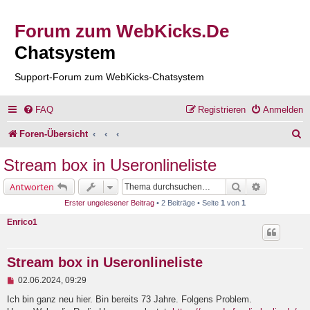
Forum zum WebKicks.De
Chatsystem
Support-Forum zum WebKicks-Chatsystem
FAQ
Registrieren
Anmelden
S
Foren-Übersicht
u
Stream box in Useronlineliste
c
Suche
Erweiterte 
Antworten
h
Erster ungelesener Beitrag
• 2 Beiträge • Seite
1
von
1
e
Enrico1
Stream box in Useronlineliste
U
02.06.2024, 09:29
n
g
Ich bin ganz neu hier. Bin bereits 73 Jahre. Folgens Problem.
e