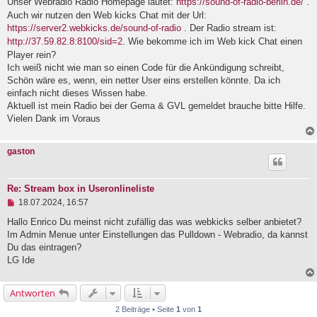
Unser Webradio Radio Homepage lautet:
https://sound-of-radio-berlin.de/
.
l
Auch wir nutzen den Web kicks Chat mit der Url:
e
https://server2.webkicks.de/sound-of-radio
. Der Radio stream ist:
s
e
http://37.59.82.8:8100/sid=2
. Wie bekomme ich im Web kick Chat einen
n
Player rein?
e
Ich weiß nicht wie man so einen Code für die Ankündigung schreibt,
r
B
Schön wäre es, wenn, ein netter User eins erstellen könnte. Da ich
e
einfach nicht dieses Wissen habe.
i
Aktuell ist mein Radio bei der Gema & GVL gemeldet brauche bitte Hilfe.
t
r
Vielen Dank im Voraus
a
g
gaston
Re: Stream box in Useronlineliste
U
18.07.2024, 16:57
n
g
Hallo Enrico Du meinst nicht zufällig das was webkicks selber anbietet?
e
Im Admin Menue unter Einstellungen das Pulldown - Webradio, da kannst
l
Du das eintragen?
e
LG Ide
s
e
n
e
Antworten
r
2 Beiträge • Seite
1
von
1
B