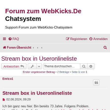
Forum zum WebKicks.De
Chatsystem
Support-Forum zum WebKicks-Chatsystem
FAQ
Registrieren
Anmelden
S
Foren-Übersicht
u
Stream box in Useronlineliste
c
Suche
Erweiterte 
Antworten
h
Erster ungelesener Beitrag
• 2 Beiträge • Seite
1
von
1
e
Enrico1
Stream box in Useronlineliste
U
02.06.2024, 09:29
n
g
Ich bin ganz neu hier. Bin bereits 73 Jahre. Folgens Problem.
e