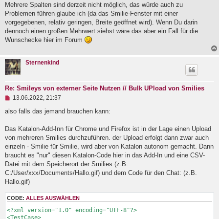
g
Mehrere Spalten sind derzeit nicht möglich, das würde auch zu
e
Problemen führen glaube ich (da das Smilie-Fenster mit einer
l
vorgegebenen, relativ geringen, Breite geöffnet wird). Wenn Du darin
e
dennoch einen großen Mehrwert siehst wäre das aber ein Fall für die
s
e
Wunschecke hier im Forum
n
e
r
Sternenkind
B
e
i
t
Re: Smileys von externer Seite Nutzen // Bulk UPload von Smilies
r
U
13.06.2022, 21:37
a
n
g
g
also falls das jemand brauchen kann:
e
l
Das Katalon-Add-Inn für Chrome und Firefox ist in der Lage einen Upload
e
von mehreren Smilies durchzuführen. der Upload erfolgt dann zwar auch
s
e
einzeln - Smilie für Smilie, wird aber von Katalon autonom gemacht. Dann
n
braucht es "nur" diesen Katalon-Code hier in das Add-In und eine CSV-
e
Datei mit dem Speicherort der Smilies (z.B.
r
B
C:/User/xxx/Documents/Hallo.gif) und dem Code für den Chat: (z.B.
e
Hallo.gif)
i
t
CODE:
ALLES AUSWÄHLEN
r
a
<?xml version="1.0" encoding="UTF-8"?>

g
<TestCase>
