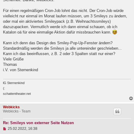
l
e
Für einen regelmäßigen Cron-Job lohnt das nicht. Der Cron-Job würde
s
e
vielleicht nur einmal im Monat laufen müssen, um 3 Smileys zu ändern,
n
oder mal ein aktiviertes Smileypack (z.B. Weihnachtssmileys)
e
dazuzupacken. Vermutlich werde ich dann einmal schauen, ob ich
r
B
Katalon oä für eine einmalige Aktion dafür missbrauchen kann.
e
i
Kann ich denn das Design des Smiley-Pop-Up-Fenster ändern?
t
Standardmäßig werden die Smileys ja alle untereinder geschrieben...
r
a
Kann ich das beeinflussen, z.B. 2 oder 3 Spalten statt nur einer?
g
Viele Grüße
Thomas
i.V. von Sternenkind
lG Sternenkind
(:
schattentheater.net
Webkicks
Webkicks - Team
Re: Smileys von externer Seite Nutzen
U
25.02.2022, 16:38
n