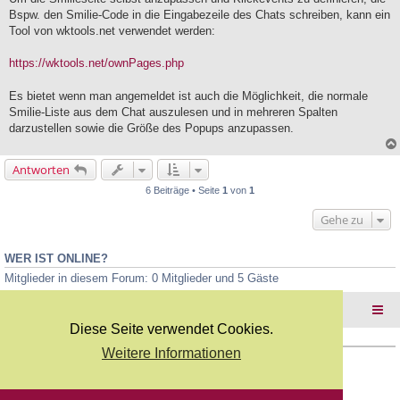
e
<selenese>

Bspw. den Smilie-Code in die Eingabezeile des Chats schreiben, kann ein
l
	<command>click</command>

Tool von wktools.net verwendet werden:
e
	<target><![CDATA[xpath=//input[@value='Upload']]]>
s
</target>

e
https://wktools.net/ownPages.php
	<value><![CDATA[]]></value>

n
</selenese>

e
<selenese>

Es bietet wenn man angemeldet ist auch die Möglichkeit, die normale
r
	<command>endLoadVars</command>

B
Smilie-Liste aus dem Chat auszulesen und in mehreren Spalten
	<target><![CDATA[]]></target>

e
darzustellen sowie die Größe des Popups anzupassen.
	<value><![CDATA[]]></value>

i
</selenese>

t
<selenese>

r
Antworten
	<command></command>

a
g
	<target><![CDATA[]]></target>

6 Beiträge • Seite
1
von
1
	<value><![CDATA[]]></value>

</selenese>

Gehe zu
</TestCase>
WER IST ONLINE?
Mitglieder in diesem Forum: 0 Mitglieder und 5 Gäste
Foren-Übersicht
Diese Seite verwendet Cookies.
Weitere Informationen
Copyright Webkicks.de |
Impressum
|
AGB
|
Datenschutz
Powered by
phpBB
® Forum Software © phpBB Limited
Deutsche Übersetzung durch
phpBB.de