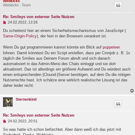
Webkicks
Webkicks - Team
Re: Smileys von externer Seite Nutzen
U
24.02.2022, 13:26
n
g
Du scheiterst hier an einem Sicherheitsmechanismus von JavaScript (
e
Same-Origin-Policy
), der fest in den Browsern verankert ist.
l
e
Wenn Du gut programmieren kannst könnte ein Blick auf
puppeteer
s
e
lohnen. Damit könntest Du ein Script erstellen, dass per Cronjob z. B. 1x
n
täglich die Smilies aus Deinem Forum abruft und sich danach
e
automatisiert in das Admin-Menü des Chats einloggt und sie dort
r
B
aktualisiert. Das ist allerdings ein größerer Aufwand und Du würdest auch
e
einen entsprechenden (Clound-)Server benötigen, auf dem Du die nötigen
i
Nutzerrechte hast. Ich schätze eine wirklich realistische Lösung ist das
t
r
daher leider nicht.
a
g
Sternenkind
Re: Smileys von externer Seite Nutzen
U
24.02.2022, 20:51
n
g
So was hatte ich schon befürchtet. Aber dann weiß ich das jetzt mit
e
Sicherheit. Danke, Webkicks.