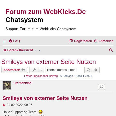
Forum zum WebKicks.De
Chatsystem
Support-Forum zum WebKicks-Chatsystem
FAQ
Registrieren
Anmelden
S
Foren-Übersicht
u
Smileys von externer Seite Nutzen
c
Suche
Erweiterte 
Antworten
h
Erster ungelesener Beitrag
• 6 Beiträge • Seite
1
von
1
e
Sternenkind
Smileys von externer Seite Nutzen
U
24.02.2022, 09:26
n
g
Hallo Supporting-Team.
e