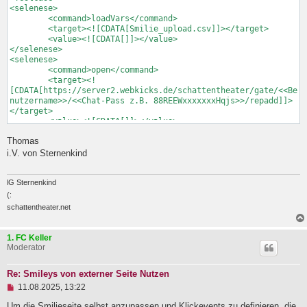
<selenese>

	<command>loadVars</command>

	<target><![CDATA[Smilie_upload.csv]]></target>

	<value><![CDATA[]]></value>

</selenese>

<selenese>

	<command>open</command>

	<target><!
[CDATA[https://server2.webkicks.de/schattentheater/gate/<<Be
nutzername>>/<<Chat-Pass z.B. 88REEWxxxxxxxHqjs>>/repadd]]>
</target>

	<value><![CDATA[]]></value>

</selenese>

Thomas
<selenese>

	<command>type</command>

i.V. von Sternenkind
	<target><![CDATA[css=input[name="datei"]]]></target>

	<value><![CDATA[${smiliepath}]]></value>

</selenese>

lG Sternenkind
<selenese>

(:
	<command>click</command>

schattentheater.net
	<target><![CDATA[xpath=(.//*[normalize-space(text()) 
and normalize-space(.)='Lokale Datei:'])
[1]/following::tr[1]]]></target>

1. FC Keller
	<value><![CDATA[]]></value>

Moderator
</selenese>

<selenese>

Re: Smileys von externer Seite Nutzen
	<command>type</command>

	<target><![CDATA[name=dateiname]]></target>

U
11.08.2025, 13:22
	<value><![CDATA[${smiliecode}]]></value>

n
g
Um die Smilieseite selbst anzupassen und Klickevents zu definieren, die
</selenese>
