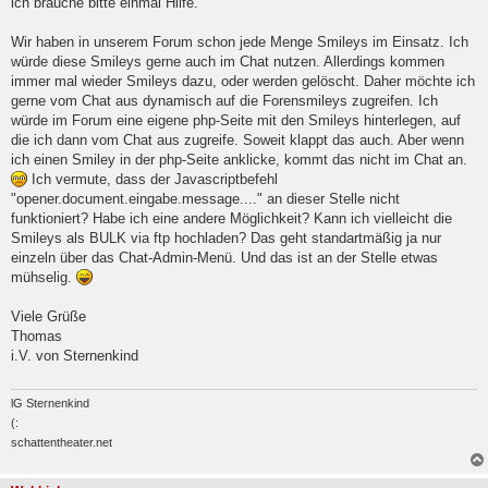
ich brauche bitte einmal Hilfe.
l
e
Wir haben in unserem Forum schon jede Menge Smileys im Einsatz. Ich
s
e
würde diese Smileys gerne auch im Chat nutzen. Allerdings kommen
n
immer mal wieder Smileys dazu, oder werden gelöscht. Daher möchte ich
e
gerne vom Chat aus dynamisch auf die Forensmileys zugreifen. Ich
r
B
würde im Forum eine eigene php-Seite mit den Smileys hinterlegen, auf
e
die ich dann vom Chat aus zugreife. Soweit klappt das auch. Aber wenn
i
ich einen Smiley in der php-Seite anklicke, kommt das nicht im Chat an.
t
Ich vermute, dass der Javascriptbefehl
r
a
"opener.document.eingabe.message...." an dieser Stelle nicht
g
funktioniert? Habe ich eine andere Möglichkeit? Kann ich vielleicht die
Smileys als BULK via ftp hochladen? Das geht standartmäßig ja nur
einzeln über das Chat-Admin-Menü. Und das ist an der Stelle etwas
mühselig.
Viele Grüße
Thomas
i.V. von Sternenkind
lG Sternenkind
(:
schattentheater.net