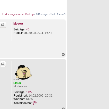
Erster ungelesener Beitrag
• 6 Beiträge • Seite
1
von
1
Movert
Beiträge:
46
Registriert:
20.08.2011, 16:43
N
a
c
h
o
b
e
n
Linus
Moderator
Beiträge:
1127
Registriert:
14.02.2005, 20:31
Wohnort:
NRW
K
Kontaktdaten:
o
N