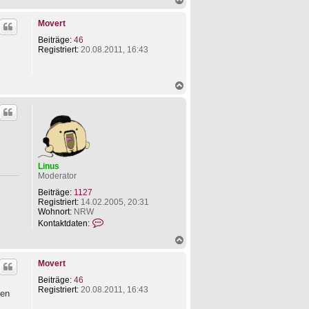
n
a
t
c
a
Movert
h
k
o
t
Beiträge:
46
b
d
Registriert:
20.08.2011, 16:43
e
a
n
t
e
N
n
a
v
c
o
h
n
o
L
b
i
e
n
n
u
s
Linus
Moderator
Beiträge:
1127
Registriert:
14.02.2005, 20:31
Wohnort:
NRW
K
Kontaktdaten:
o
N
n
a
t
c
a
Movert
h
k
o
t
Beiträge:
46
b
d
Registriert:
20.08.2011, 16:43
den
e
a
n
t