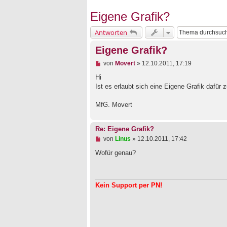
Eigene Grafik?
Antworten
Eigene Grafik?
U
von
Movert
»
12.10.2011, 17:19
n
g
Hi
e
Ist es erlaubt sich eine Eigene Grafik dafür 
l
e
MfG. Movert
s
e
n
e
Re: Eigene Grafik?
r
U
von
Linus
»
12.10.2011, 17:42
B
n
e
g
Wofür genau?
i
e
t
l
r
e
a
s
g
Kein Support per PN!
e
n
e
r
B
e