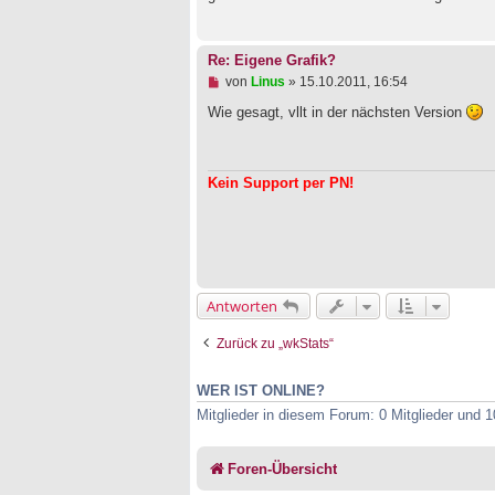
l
e
s
e
Re: Eigene Grafik?
n
U
von
Linus
»
15.10.2011, 16:54
e
n
r
g
Wie gesagt, vllt in der nächsten Version
B
e
e
l
i
e
t
s
r
Kein Support per PN!
e
a
n
g
e
r
B
e
i
t
Antworten
r
a
g
Zurück zu „wkStats“
WER IST ONLINE?
Mitglieder in diesem Forum: 0 Mitglieder und 
Foren-Übersicht