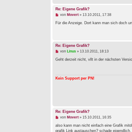
i
t
Re: Eigene Grafik?
r
a
U
von
Movert
»
13.10.2011, 17:38
g
n
g
Für die Anzeige. Dort kann man sich doch unt
e
l
e
s
e
Re: Eigene Grafik?
n
U
von
Linus
»
13.10.2011, 18:13
e
n
r
g
Geht derzeit nicht, vllt in der nächsten Versi
B
e
e
l
i
e
t
s
r
Kein Support per PN!
e
a
n
g
e
r
B
e
i
t
Re: Eigene Grafik?
r
a
U
von
Movert
»
15.10.2011, 16:35
g
n
g
also kann man nicht einfach eine Grafik mi
e
grafik Link austauschen? schade eigendlich.