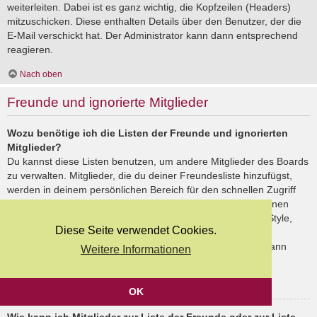
weiterleiten. Dabei ist es ganz wichtig, die Kopfzeilen (Headers)
mitzuschicken. Diese enthalten Details über den Benutzer, der die
E-Mail verschickt hat. Der Administrator kann dann entsprechend
reagieren.
Nach oben
Freunde und ignorierte Mitglieder
Wozu benötige ich die Listen der Freunde und ignorierten
Mitglieder?
Du kannst diese Listen benutzen, um andere Mitglieder des Boards
zu verwalten. Mitglieder, die du deiner Freundesliste hinzufügst,
werden in deinem persönlichen Bereich für den schnellen Zugriff
aufgelistet. Du siehst dort deren Onlinestatus und kannst ihnen
schnell eine Private Nachricht senden. Abhängig von dem Style,
Diese Seite verwendet Cookies.
den du verwendest, können Beiträge deiner Freunde auch
hervorgehoben sein. Wenn du einen Benutzer ignorierst, dann
Weitere Informationen
siehst du seine Beiträge standardmäßig nicht.
Nach oben
OK