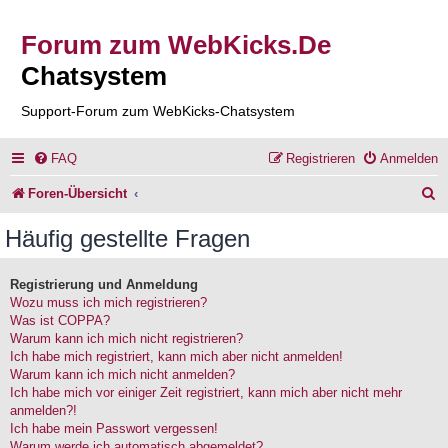
Forum zum WebKicks.De
Chatsystem
Support-Forum zum WebKicks-Chatsystem
FAQ
Registrieren
Anmelden
S
Foren-Übersicht
u
Häufig gestellte Fragen
c
h
Registrierung und Anmeldung
Wozu muss ich mich registrieren?
e
Was ist COPPA?
Warum kann ich mich nicht registrieren?
Ich habe mich registriert, kann mich aber nicht anmelden!
Warum kann ich mich nicht anmelden?
Ich habe mich vor einiger Zeit registriert, kann mich aber nicht mehr
anmelden?!
Ich habe mein Passwort vergessen!
Warum werde ich automatisch abgemeldet?