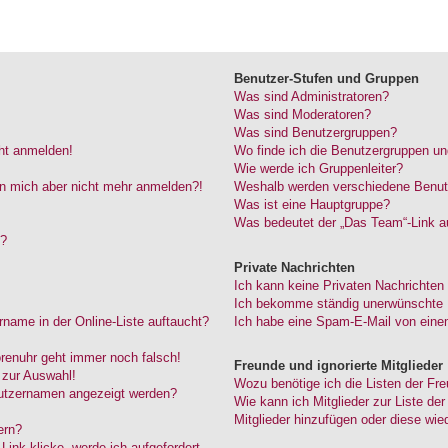
Benutzer-Stufen und Gruppen
Was sind Administratoren?
Was sind Moderatoren?
Was sind Benutzergruppen?
cht anmelden!
Wo finde ich die Benutzergruppen und
Wie werde ich Gruppenleiter?
kann mich aber nicht mehr anmelden?!
Weshalb werden verschiedene Benutze
Was ist eine Hauptgruppe?
Was bedeutet der „Das Team“-Link au
“?
Private Nachrichten
Ich kann keine Privaten Nachrichten
Ich bekomme ständig unerwünschte P
name in der Online-Liste auftaucht?
Ich habe eine Spam-E-Mail von einem
Forenuhr geht immer noch falsch!
Freunde und ignorierte Mitglieder
 zur Auswahl!
Wozu benötige ich die Listen der Fre
nutzernamen angezeigt werden?
Wie kann ich Mitglieder zur Liste der
Mitglieder hinzufügen oder diese wie
ern?
ink klicke, werde ich aufgefordert,