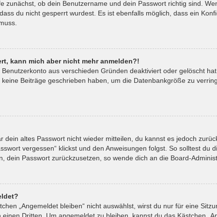
fe zunächst, ob dein Benutzername und dein Passwort richtig sind. Wenn
ass du nicht gesperrt wurdest. Es ist ebenfalls möglich, dass ein Kon
 muss.
riert, kann mich aber nicht mehr anmelden?!
in Benutzerkonto aus verschieden Gründen deaktiviert oder gelöscht ha
t keine Beiträge geschrieben haben, um die Datenbankgröße zu verringe
ar dein altes Passwort nicht wieder mitteilen, du kannst es jedoch zur
sswort vergessen“ klickst und den Anweisungen folgst. So solltest du 
ein, dein Passwort zurückzusetzen, so wende dich an die Board-Administ
ldet?
hen „Angemeldet bleiben“ nicht auswählst, wirst du nur für eine Sitz
 einen Dritten. Um angemeldet zu bleiben, kannst du das Kästchen „