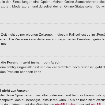
du in den Einstellungen eine Option „Meinen Online-Status während di
tratoren, Moderatoren und du selbst deinen Online-Status sehen. Du wi
Zeit nicht deiner eigenen Zeitzone. In diesem Fall solltest du im „Pers
stlegen. Die Zeitzone kann dabei nur von registrierten Benutzern geände
u tun.
er die Forenuhr geht immer noch falsch!
one richtig eingestellt hast und die Zeit trotzdem noch falsch ist, geht 
er das Problem beheben kann.
 nicht zur Auswahl!
der deine Sprache nicht installiert oder niemand hat das Forum bislang
chpaket, das du benötigst, installieren kann. Falls es noch nicht exist
nen dazu können auf der Website von
phpBB Limited
oder auf
phpBB.d