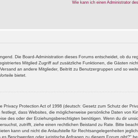
Wie kann ich einen Administrator de
wingend. Die Board-Administration dieses Forums entscheidet, ob du reg
registriertes Mitglied Zugriff auf zusätzliche Funktionen, die Gästen ni
l-Versand an andere Mitglieder, Beitritt zu Benutzergruppen und so wei
orteile bietet.
 Privacy Protection Act of 1998 (deutsch: Gesetz zum Schutz der Priv
 festlegt, dass Websites, die möglicherweise persönliche Daten von Ki
se des oder der Erziehungsberechtigten benötigen. Wenn du dir unsiche
versuchst, zutrifft, ziehe einen rechtlichen Beistand zu Rate. Bitte bea
ten kann und nicht die Anlaufstelle für Rechtsangelegenheiten jeglicher
ls es Beschwerden oder juristische Anfragen zu diesem Forum gibt?“ b