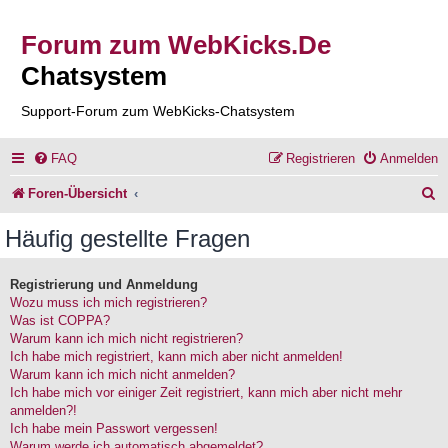
Forum zum WebKicks.De
Chatsystem
Support-Forum zum WebKicks-Chatsystem
FAQ
Registrieren
Anmelden
S
Foren-Übersicht
u
Häufig gestellte Fragen
c
h
Registrierung und Anmeldung
Wozu muss ich mich registrieren?
e
Was ist COPPA?
Warum kann ich mich nicht registrieren?
Ich habe mich registriert, kann mich aber nicht anmelden!
Warum kann ich mich nicht anmelden?
Ich habe mich vor einiger Zeit registriert, kann mich aber nicht mehr
anmelden?!
Ich habe mein Passwort vergessen!
Warum werde ich automatisch abgemeldet?