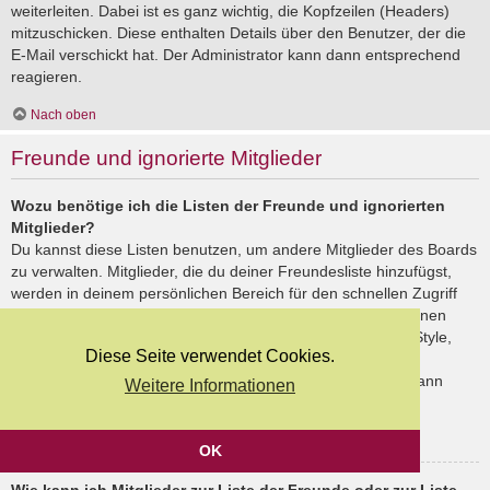
weiterleiten. Dabei ist es ganz wichtig, die Kopfzeilen (Headers)
mitzuschicken. Diese enthalten Details über den Benutzer, der die
E-Mail verschickt hat. Der Administrator kann dann entsprechend
reagieren.
Nach oben
Freunde und ignorierte Mitglieder
Wozu benötige ich die Listen der Freunde und ignorierten
Mitglieder?
Du kannst diese Listen benutzen, um andere Mitglieder des Boards
zu verwalten. Mitglieder, die du deiner Freundesliste hinzufügst,
werden in deinem persönlichen Bereich für den schnellen Zugriff
aufgelistet. Du siehst dort deren Onlinestatus und kannst ihnen
schnell eine Private Nachricht senden. Abhängig von dem Style,
Diese Seite verwendet Cookies.
den du verwendest, können Beiträge deiner Freunde auch
hervorgehoben sein. Wenn du einen Benutzer ignorierst, dann
Weitere Informationen
siehst du seine Beiträge standardmäßig nicht.
Nach oben
OK