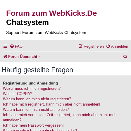
Forum zum WebKicks.De
Chatsystem
Support-Forum zum WebKicks-Chatsystem
FAQ
Registrieren
Anmelden
S
Foren-Übersicht
u
Häufig gestellte Fragen
c
h
Registrierung und Anmeldung
Wozu muss ich mich registrieren?
e
Was ist COPPA?
Warum kann ich mich nicht registrieren?
Ich habe mich registriert, kann mich aber nicht anmelden!
Warum kann ich mich nicht anmelden?
Ich habe mich vor einiger Zeit registriert, kann mich aber nicht mehr
anmelden?!
Ich habe mein Passwort vergessen!
Warum werde ich automatisch abgemeldet?