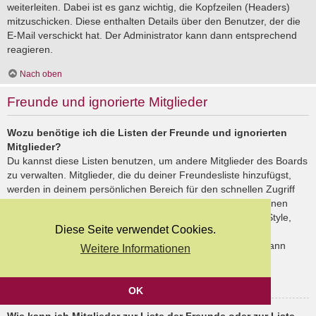
weiterleiten. Dabei ist es ganz wichtig, die Kopfzeilen (Headers)
mitzuschicken. Diese enthalten Details über den Benutzer, der die
E-Mail verschickt hat. Der Administrator kann dann entsprechend
reagieren.
Nach oben
Freunde und ignorierte Mitglieder
Wozu benötige ich die Listen der Freunde und ignorierten
Mitglieder?
Du kannst diese Listen benutzen, um andere Mitglieder des Boards
zu verwalten. Mitglieder, die du deiner Freundesliste hinzufügst,
werden in deinem persönlichen Bereich für den schnellen Zugriff
aufgelistet. Du siehst dort deren Onlinestatus und kannst ihnen
schnell eine Private Nachricht senden. Abhängig von dem Style,
Diese Seite verwendet Cookies.
den du verwendest, können Beiträge deiner Freunde auch
hervorgehoben sein. Wenn du einen Benutzer ignorierst, dann
Weitere Informationen
siehst du seine Beiträge standardmäßig nicht.
Nach oben
OK