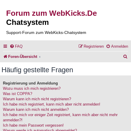
Forum zum WebKicks.De
Chatsystem
Support-Forum zum WebKicks-Chatsystem
FAQ
Registrieren
Anmelden
S
Foren-Übersicht
u
Häufig gestellte Fragen
c
h
Registrierung und Anmeldung
Wozu muss ich mich registrieren?
e
Was ist COPPA?
Warum kann ich mich nicht registrieren?
Ich habe mich registriert, kann mich aber nicht anmelden!
Warum kann ich mich nicht anmelden?
Ich habe mich vor einiger Zeit registriert, kann mich aber nicht mehr
anmelden?!
Ich habe mein Passwort vergessen!
Warum werde ich automatisch abgemeldet?