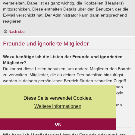
weiterleiten. Dabei ist es ganz wichtig, die Kopfzeilen (Headers)
mitzuschicken. Diese enthalten Details über den Benutzer, der die
E-Mail verschickt hat. Der Administrator kann dann entsprechend
reagieren.
Nach oben
Freunde und ignorierte Mitglieder
Wozu benötige ich die Listen der Freunde und ignorierten
Mitglieder?
Du kannst diese Listen benutzen, um andere Mitglieder des Boards
zu verwalten. Mitglieder, die du deiner Freundesliste hinzufügst,
werden in deinem persönlichen Bereich für den schnellen Zugriff
aufgelistet. Du siehst dort deren Onlinestatus und kannst ihnen
schnell eine Private Nachricht senden. Abhängig von dem Style,
Diese Seite verwendet Cookies.
den du verwendest, können Beiträge deiner Freunde auch
hervorgehoben sein. Wenn du einen Benutzer ignorierst, dann
Weitere Informationen
siehst du seine Beiträge standardmäßig nicht.
Nach oben
OK