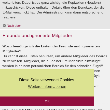
weiterleiten. Dabei ist es ganz wichtig, die Kopfzeilen (Headers)
mitzuschicken. Diese enthalten Details über den Benutzer, der die
E-Mail verschickt hat. Der Administrator kann dann entsprechend
reagieren.
Nach oben
Freunde und ignorierte Mitglieder
Wozu benötige ich die Listen der Freunde und ignorierten
Mitglieder?
Du kannst diese Listen benutzen, um andere Mitglieder des Boards
zu verwalten. Mitglieder, die du deiner Freundesliste hinzufügst,
werden in deinem persönlichen Bereich für den schnellen Zugriff
aufgelistet. Du siehst dort deren Onlinestatus und kannst ihnen
schnell eine Private Nachricht senden. Abhängig von dem Style,
Diese Seite verwendet Cookies.
den du verwendest, können Beiträge deiner Freunde auch
hervorgehoben sein. Wenn du einen Benutzer ignorierst, dann
Weitere Informationen
siehst du seine Beiträge standardmäßig nicht.
Nach oben
OK