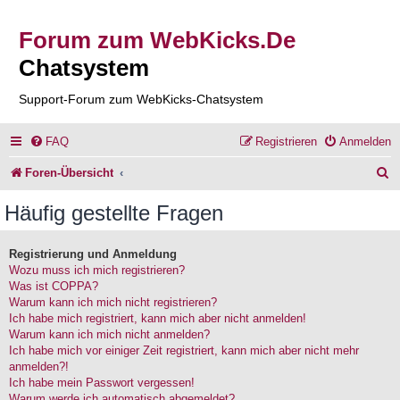
Forum zum WebKicks.De
Chatsystem
Support-Forum zum WebKicks-Chatsystem
FAQ
Registrieren
Anmelden
S
Foren-Übersicht
u
Häufig gestellte Fragen
c
h
Registrierung und Anmeldung
Wozu muss ich mich registrieren?
e
Was ist COPPA?
Warum kann ich mich nicht registrieren?
Ich habe mich registriert, kann mich aber nicht anmelden!
Warum kann ich mich nicht anmelden?
Ich habe mich vor einiger Zeit registriert, kann mich aber nicht mehr
anmelden?!
Ich habe mein Passwort vergessen!
Warum werde ich automatisch abgemeldet?