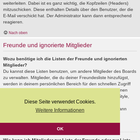
weiterleiten. Dabei ist es ganz wichtig, die Kopfzeilen (Headers)
mitzuschicken. Diese enthalten Details über den Benutzer, der die
E-Mail verschickt hat. Der Administrator kann dann entsprechend
reagieren.
Nach oben
Freunde und ignorierte Mitglieder
Wozu benötige ich die Listen der Freunde und ignorierten
Mitglieder?
Du kannst diese Listen benutzen, um andere Mitglieder des Boards
zu verwalten. Mitglieder, die du deiner Freundesliste hinzufügst,
werden in deinem persönlichen Bereich für den schnellen Zugriff
aufgelistet. Du siehst dort deren Onlinestatus und kannst ihnen
schnell eine Private Nachricht senden. Abhängig von dem Style,
Diese Seite verwendet Cookies.
den du verwendest, können Beiträge deiner Freunde auch
hervorgehoben sein. Wenn du einen Benutzer ignorierst, dann
Weitere Informationen
siehst du seine Beiträge standardmäßig nicht.
Nach oben
OK