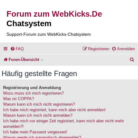
Forum zum WebKicks.De
Chatsystem
Support-Forum zum WebKicks-Chatsystem
FAQ
Registrieren
Anmelden
S
Foren-Übersicht
u
Häufig gestellte Fragen
c
h
Registrierung und Anmeldung
Wozu muss ich mich registrieren?
e
Was ist COPPA?
Warum kann ich mich nicht registrieren?
Ich habe mich registriert, kann mich aber nicht anmelden!
Warum kann ich mich nicht anmelden?
Ich habe mich vor einiger Zeit registriert, kann mich aber nicht mehr
anmelden?!
Ich habe mein Passwort vergessen!
Warum werde ich automatisch abgemeldet?