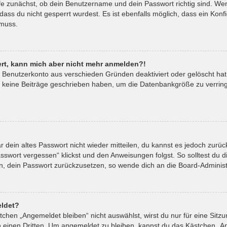
fe zunächst, ob dein Benutzername und dein Passwort richtig sind. Wenn
ass du nicht gesperrt wurdest. Es ist ebenfalls möglich, dass ein Kon
 muss.
riert, kann mich aber nicht mehr anmelden?!
in Benutzerkonto aus verschieden Gründen deaktiviert oder gelöscht ha
t keine Beiträge geschrieben haben, um die Datenbankgröße zu verringe
ar dein altes Passwort nicht wieder mitteilen, du kannst es jedoch zur
sswort vergessen“ klickst und den Anweisungen folgst. So solltest du 
ein, dein Passwort zurückzusetzen, so wende dich an die Board-Administ
ldet?
hen „Angemeldet bleiben“ nicht auswählst, wirst du nur für eine Sitz
 einen Dritten. Um angemeldet zu bleiben, kannst du das Kästchen „