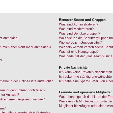
Benutzer-Stufen und Gruppen
Was sind Administratoren?
Was sind Moderatoren?
Was sind Benutzergruppen?
cht anmelden!
Wo finde ich die Benutzergruppen und
Wie werde ich Gruppenleiter?
kann mich aber nicht mehr anmelden?!
Weshalb werden verschiedene Benutze
Was ist eine Hauptgruppe?
Was bedeutet der „Das Team“-Link au
“?
Private Nachrichten
Ich kann keine Privaten Nachrichten
Ich bekomme ständig unerwünschte P
name in der Online-Liste auftaucht?
Ich habe eine Spam-E-Mail von einem
Forenuhr geht immer noch falsch!
Freunde und ignorierte Mitglieder
 zur Auswahl!
Wozu benötige ich die Listen der Fre
nutzernamen angezeigt werden?
Wie kann ich Mitglieder zur Liste der
Mitglieder hinzufügen oder diese wie
ern?
ink klicke, werde ich aufgefordert,