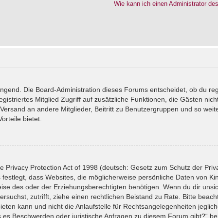
Wie kann ich einen Administrator de
wingend. Die Board-Administration dieses Forums entscheidet, ob du reg
registriertes Mitglied Zugriff auf zusätzliche Funktionen, die Gästen ni
l-Versand an andere Mitglieder, Beitritt zu Benutzergruppen und so wei
orteile bietet.
 Privacy Protection Act of 1998 (deutsch: Gesetz zum Schutz der Priv
 festlegt, dass Websites, die möglicherweise persönliche Daten von Ki
se des oder der Erziehungsberechtigten benötigen. Wenn du dir unsiche
versuchst, zutrifft, ziehe einen rechtlichen Beistand zu Rate. Bitte bea
ten kann und nicht die Anlaufstelle für Rechtsangelegenheiten jeglicher
ls es Beschwerden oder juristische Anfragen zu diesem Forum gibt?“ b