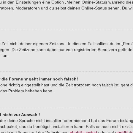
du in den Einstellungen eine Option „Meinen Online-Status während di
tratoren, Moderatoren und du selbst deinen Online-Status sehen. Du wi
Zeit nicht deiner eigenen Zeitzone. In diesem Fall solltest du im „Pers
stlegen. Die Zeitzone kann dabei nur von registrierten Benutzern geände
u tun.
er die Forenuhr geht immer noch falsch!
one richtig eingestellt hast und die Zeit trotzdem noch falsch ist, geht 
er das Problem beheben kann.
 nicht zur Auswahl!
der deine Sprache nicht installiert oder niemand hat das Forum bislang
chpaket, das du benötigst, installieren kann. Falls es noch nicht exist
nen dazu können auf der Website von
phpBB Limited
oder auf
phpBB.d