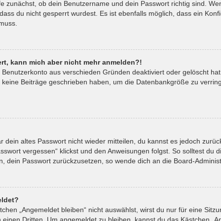
fe zunächst, ob dein Benutzername und dein Passwort richtig sind. Wenn
ass du nicht gesperrt wurdest. Es ist ebenfalls möglich, dass ein Kon
 muss.
riert, kann mich aber nicht mehr anmelden?!
in Benutzerkonto aus verschieden Gründen deaktiviert oder gelöscht ha
t keine Beiträge geschrieben haben, um die Datenbankgröße zu verringe
ar dein altes Passwort nicht wieder mitteilen, du kannst es jedoch zur
sswort vergessen“ klickst und den Anweisungen folgst. So solltest du 
ein, dein Passwort zurückzusetzen, so wende dich an die Board-Administ
ldet?
hen „Angemeldet bleiben“ nicht auswählst, wirst du nur für eine Sitz
 einen Dritten. Um angemeldet zu bleiben, kannst du das Kästchen „