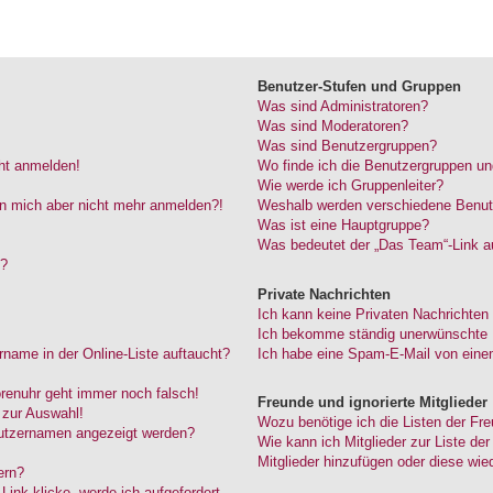
Benutzer-Stufen und Gruppen
Was sind Administratoren?
Was sind Moderatoren?
Was sind Benutzergruppen?
cht anmelden!
Wo finde ich die Benutzergruppen und
Wie werde ich Gruppenleiter?
kann mich aber nicht mehr anmelden?!
Weshalb werden verschiedene Benutze
Was ist eine Hauptgruppe?
Was bedeutet der „Das Team“-Link au
“?
Private Nachrichten
Ich kann keine Privaten Nachrichten
Ich bekomme ständig unerwünschte P
name in der Online-Liste auftaucht?
Ich habe eine Spam-E-Mail von einem
Forenuhr geht immer noch falsch!
Freunde und ignorierte Mitglieder
 zur Auswahl!
Wozu benötige ich die Listen der Fre
nutzernamen angezeigt werden?
Wie kann ich Mitglieder zur Liste der
Mitglieder hinzufügen oder diese wie
ern?
ink klicke, werde ich aufgefordert,