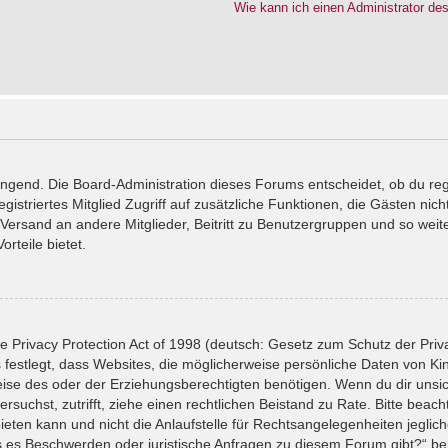
Wie kann ich einen Administrator de
wingend. Die Board-Administration dieses Forums entscheidet, ob du reg
registriertes Mitglied Zugriff auf zusätzliche Funktionen, die Gästen ni
l-Versand an andere Mitglieder, Beitritt zu Benutzergruppen und so wei
orteile bietet.
 Privacy Protection Act of 1998 (deutsch: Gesetz zum Schutz der Priv
 festlegt, dass Websites, die möglicherweise persönliche Daten von Ki
se des oder der Erziehungsberechtigten benötigen. Wenn du dir unsiche
versuchst, zutrifft, ziehe einen rechtlichen Beistand zu Rate. Bitte bea
ten kann und nicht die Anlaufstelle für Rechtsangelegenheiten jeglicher
ls es Beschwerden oder juristische Anfragen zu diesem Forum gibt?“ b