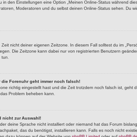
du in den Einstellungen eine Option „Meinen Online-Status während di
tratoren, Moderatoren und du selbst deinen Online-Status sehen. Du wi
Zeit nicht deiner eigenen Zeitzone. In diesem Fall solltest du im „Pers
stlegen. Die Zeitzone kann dabei nur von registrierten Benutzern geände
u tun.
er die Forenuhr geht immer noch falsch!
one richtig eingestellt hast und die Zeit trotzdem noch falsch ist, geht 
er das Problem beheben kann.
 nicht zur Auswahl!
der deine Sprache nicht installiert oder niemand hat das Forum bislang
chpaket, das du benötigst, installieren kann. Falls es noch nicht exist
nen dazu können auf der Website von
phpBB Limited
oder auf
phpBB.d