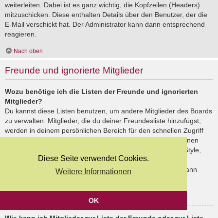
weiterleiten. Dabei ist es ganz wichtig, die Kopfzeilen (Headers)
mitzuschicken. Diese enthalten Details über den Benutzer, der die
E-Mail verschickt hat. Der Administrator kann dann entsprechend
reagieren.
Nach oben
Freunde und ignorierte Mitglieder
Wozu benötige ich die Listen der Freunde und ignorierten
Mitglieder?
Du kannst diese Listen benutzen, um andere Mitglieder des Boards
zu verwalten. Mitglieder, die du deiner Freundesliste hinzufügst,
werden in deinem persönlichen Bereich für den schnellen Zugriff
aufgelistet. Du siehst dort deren Onlinestatus und kannst ihnen
schnell eine Private Nachricht senden. Abhängig von dem Style,
Diese Seite verwendet Cookies.
den du verwendest, können Beiträge deiner Freunde auch
hervorgehoben sein. Wenn du einen Benutzer ignorierst, dann
Weitere Informationen
siehst du seine Beiträge standardmäßig nicht.
Nach oben
OK