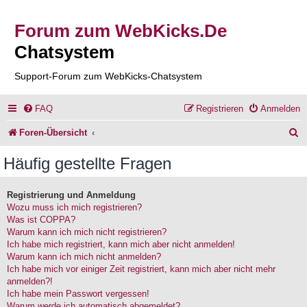
Forum zum WebKicks.De
Chatsystem
Support-Forum zum WebKicks-Chatsystem
FAQ
Registrieren
Anmelden
S
Foren-Übersicht
u
Häufig gestellte Fragen
c
h
Registrierung und Anmeldung
Wozu muss ich mich registrieren?
e
Was ist COPPA?
Warum kann ich mich nicht registrieren?
Ich habe mich registriert, kann mich aber nicht anmelden!
Warum kann ich mich nicht anmelden?
Ich habe mich vor einiger Zeit registriert, kann mich aber nicht mehr
anmelden?!
Ich habe mein Passwort vergessen!
Warum werde ich automatisch abgemeldet?