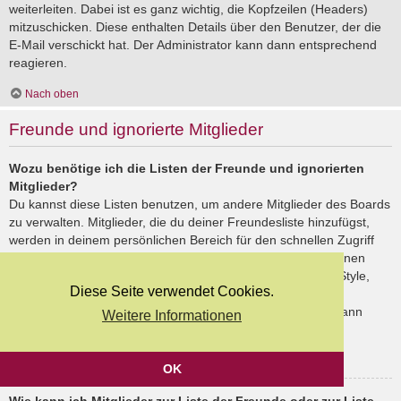
weiterleiten. Dabei ist es ganz wichtig, die Kopfzeilen (Headers)
mitzuschicken. Diese enthalten Details über den Benutzer, der die
E-Mail verschickt hat. Der Administrator kann dann entsprechend
reagieren.
Nach oben
Freunde und ignorierte Mitglieder
Wozu benötige ich die Listen der Freunde und ignorierten
Mitglieder?
Du kannst diese Listen benutzen, um andere Mitglieder des Boards
zu verwalten. Mitglieder, die du deiner Freundesliste hinzufügst,
werden in deinem persönlichen Bereich für den schnellen Zugriff
aufgelistet. Du siehst dort deren Onlinestatus und kannst ihnen
schnell eine Private Nachricht senden. Abhängig von dem Style,
Diese Seite verwendet Cookies.
den du verwendest, können Beiträge deiner Freunde auch
hervorgehoben sein. Wenn du einen Benutzer ignorierst, dann
Weitere Informationen
siehst du seine Beiträge standardmäßig nicht.
Nach oben
OK