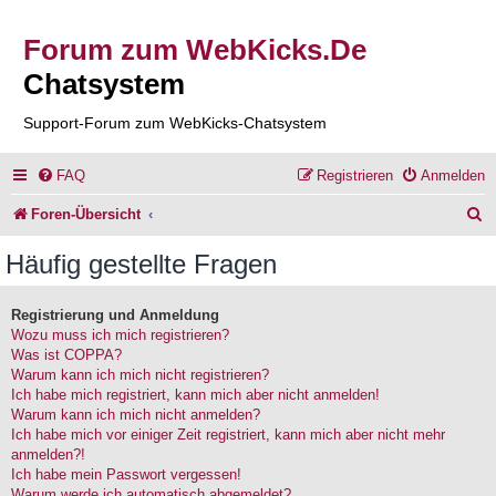
Forum zum WebKicks.De
Chatsystem
Support-Forum zum WebKicks-Chatsystem
FAQ
Registrieren
Anmelden
S
Foren-Übersicht
u
Häufig gestellte Fragen
c
h
Registrierung und Anmeldung
Wozu muss ich mich registrieren?
e
Was ist COPPA?
Warum kann ich mich nicht registrieren?
Ich habe mich registriert, kann mich aber nicht anmelden!
Warum kann ich mich nicht anmelden?
Ich habe mich vor einiger Zeit registriert, kann mich aber nicht mehr
anmelden?!
Ich habe mein Passwort vergessen!
Warum werde ich automatisch abgemeldet?