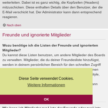
weiterleiten. Dabei ist es ganz wichtig, die Kopfzeilen (Headers)
mitzuschicken. Diese enthalten Details über den Benutzer, der die
E-Mail verschickt hat. Der Administrator kann dann entsprechend
reagieren.
Nach oben
Freunde und ignorierte Mitglieder
Wozu benötige ich die Listen der Freunde und ignorierten
Mitglieder?
Du kannst diese Listen benutzen, um andere Mitglieder des Boards
zu verwalten. Mitglieder, die du deiner Freundesliste hinzufügst,
werden in deinem persönlichen Bereich für den schnellen Zugriff
aufgelistet. Du siehst dort deren Onlinestatus und kannst ihnen
schnell eine Private Nachricht senden. Abhängig von dem Style,
Diese Seite verwendet Cookies.
den du verwendest, können Beiträge deiner Freunde auch
hervorgehoben sein. Wenn du einen Benutzer ignorierst, dann
Weitere Informationen
siehst du seine Beiträge standardmäßig nicht.
Nach oben
OK