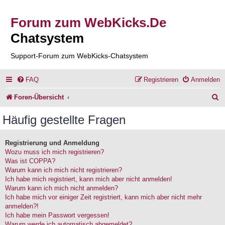
Forum zum WebKicks.De
Chatsystem
Support-Forum zum WebKicks-Chatsystem
FAQ
Registrieren
Anmelden
S
Foren-Übersicht
u
Häufig gestellte Fragen
c
h
Registrierung und Anmeldung
Wozu muss ich mich registrieren?
e
Was ist COPPA?
Warum kann ich mich nicht registrieren?
Ich habe mich registriert, kann mich aber nicht anmelden!
Warum kann ich mich nicht anmelden?
Ich habe mich vor einiger Zeit registriert, kann mich aber nicht mehr
anmelden?!
Ich habe mein Passwort vergessen!
Warum werde ich automatisch abgemeldet?