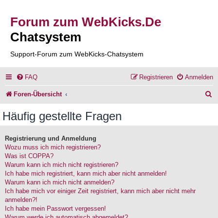
Forum zum WebKicks.De
Chatsystem
Support-Forum zum WebKicks-Chatsystem
FAQ
Registrieren
Anmelden
S
Foren-Übersicht
u
Häufig gestellte Fragen
c
h
Registrierung und Anmeldung
Wozu muss ich mich registrieren?
e
Was ist COPPA?
Warum kann ich mich nicht registrieren?
Ich habe mich registriert, kann mich aber nicht anmelden!
Warum kann ich mich nicht anmelden?
Ich habe mich vor einiger Zeit registriert, kann mich aber nicht mehr
anmelden?!
Ich habe mein Passwort vergessen!
Warum werde ich automatisch abgemeldet?