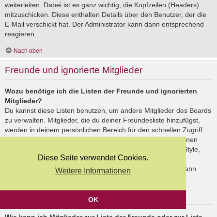
weiterleiten. Dabei ist es ganz wichtig, die Kopfzeilen (Headers)
mitzuschicken. Diese enthalten Details über den Benutzer, der die
E-Mail verschickt hat. Der Administrator kann dann entsprechend
reagieren.
Nach oben
Freunde und ignorierte Mitglieder
Wozu benötige ich die Listen der Freunde und ignorierten
Mitglieder?
Du kannst diese Listen benutzen, um andere Mitglieder des Boards
zu verwalten. Mitglieder, die du deiner Freundesliste hinzufügst,
werden in deinem persönlichen Bereich für den schnellen Zugriff
aufgelistet. Du siehst dort deren Onlinestatus und kannst ihnen
schnell eine Private Nachricht senden. Abhängig von dem Style,
Diese Seite verwendet Cookies.
den du verwendest, können Beiträge deiner Freunde auch
hervorgehoben sein. Wenn du einen Benutzer ignorierst, dann
Weitere Informationen
siehst du seine Beiträge standardmäßig nicht.
Nach oben
OK