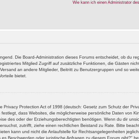
Wie kann ich einen Administrator de
wingend. Die Board-Administration dieses Forums entscheidet, ob du reg
registriertes Mitglied Zugriff auf zusätzliche Funktionen, die Gästen ni
l-Versand an andere Mitglieder, Beitritt zu Benutzergruppen und so wei
orteile bietet.
 Privacy Protection Act of 1998 (deutsch: Gesetz zum Schutz der Priv
 festlegt, dass Websites, die möglicherweise persönliche Daten von Ki
se des oder der Erziehungsberechtigten benötigen. Wenn du dir unsiche
versuchst, zutrifft, ziehe einen rechtlichen Beistand zu Rate. Bitte bea
ten kann und nicht die Anlaufstelle für Rechtsangelegenheiten jeglicher
ls es Beschwerden oder juristische Anfragen zu diesem Forum gibt?“ b