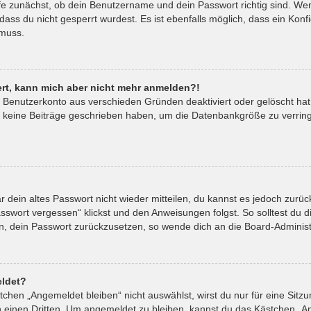
fe zunächst, ob dein Benutzername und dein Passwort richtig sind. Wenn
ass du nicht gesperrt wurdest. Es ist ebenfalls möglich, dass ein Kon
 muss.
riert, kann mich aber nicht mehr anmelden?!
in Benutzerkonto aus verschieden Gründen deaktiviert oder gelöscht ha
t keine Beiträge geschrieben haben, um die Datenbankgröße zu verringe
ar dein altes Passwort nicht wieder mitteilen, du kannst es jedoch zur
sswort vergessen“ klickst und den Anweisungen folgst. So solltest du 
ein, dein Passwort zurückzusetzen, so wende dich an die Board-Administ
ldet?
hen „Angemeldet bleiben“ nicht auswählst, wirst du nur für eine Sitz
 einen Dritten. Um angemeldet zu bleiben, kannst du das Kästchen „