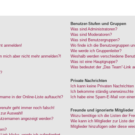
Benutzer-Stufen und Gruppen
Was sind Administratoren?
Was sind Moderatoren?
Was sind Benutzergruppen?
cht anmelden!
Wo finde ich die Benutzergruppen und
Wie werde ich Gruppenleiter?
kann mich aber nicht mehr anmelden?!
Weshalb werden verschiedene Benutze
Was ist eine Hauptgruppe?
Was bedeutet der „Das Team“-Link au
“?
Private Nachrichten
Ich kann keine Privaten Nachrichten
Ich bekomme ständig unerwünschte P
name in der Online-Liste auftaucht?
Ich habe eine Spam-E-Mail von einem
Forenuhr geht immer noch falsch!
Freunde und ignorierte Mitglieder
 zur Auswahl!
Wozu benötige ich die Listen der Fre
nutzernamen angezeigt werden?
Wie kann ich Mitglieder zur Liste der
Mitglieder hinzufügen oder diese wie
ern?
ink klicke, werde ich aufgefordert,