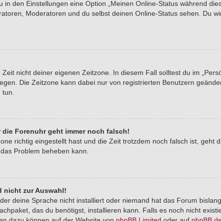
du in den Einstellungen eine Option „Meinen Online-Status während di
tratoren, Moderatoren und du selbst deinen Online-Status sehen. Du wi
Zeit nicht deiner eigenen Zeitzone. In diesem Fall solltest du im „Pers
stlegen. Die Zeitzone kann dabei nur von registrierten Benutzern geände
u tun.
er die Forenuhr geht immer noch falsch!
one richtig eingestellt hast und die Zeit trotzdem noch falsch ist, geht 
er das Problem beheben kann.
 nicht zur Auswahl!
der deine Sprache nicht installiert oder niemand hat das Forum bislang
chpaket, das du benötigst, installieren kann. Falls es noch nicht exist
nen dazu können auf der Website von
phpBB Limited
oder auf
phpBB.d