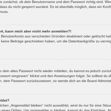
fe zunächst, ob dein Benutzername und dein Passwort richtig sind. Wenn
ass du nicht gesperrt wurdest. Es ist ebenfalls möglich, dass ein Kon
 muss.
riert, kann mich aber nicht mehr anmelden?!
in Benutzerkonto aus verschieden Gründen deaktiviert oder gelöscht ha
t keine Beiträge geschrieben haben, um die Datenbankgröße zu verringe
ar dein altes Passwort nicht wieder mitteilen, du kannst es jedoch zur
sswort vergessen“ klickst und den Anweisungen folgst. So solltest du 
ein, dein Passwort zurückzusetzen, so wende dich an die Board-Administ
ldet?
hen „Angemeldet bleiben“ nicht auswählst, wirst du nur für eine Sitz
 einen Dritten. Um angemeldet zu bleiben, kannst du das Kästchen „