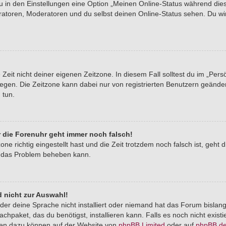
du in den Einstellungen eine Option „Meinen Online-Status während di
tratoren, Moderatoren und du selbst deinen Online-Status sehen. Du wi
Zeit nicht deiner eigenen Zeitzone. In diesem Fall solltest du im „Pers
stlegen. Die Zeitzone kann dabei nur von registrierten Benutzern geände
u tun.
er die Forenuhr geht immer noch falsch!
one richtig eingestellt hast und die Zeit trotzdem noch falsch ist, geht 
er das Problem beheben kann.
 nicht zur Auswahl!
der deine Sprache nicht installiert oder niemand hat das Forum bislang
chpaket, das du benötigst, installieren kann. Falls es noch nicht exist
nen dazu können auf der Website von
phpBB Limited
oder auf
phpBB.d