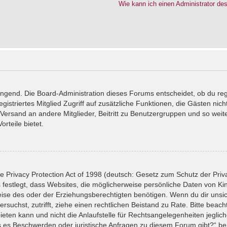
Wie kann ich einen Administrator de
wingend. Die Board-Administration dieses Forums entscheidet, ob du reg
registriertes Mitglied Zugriff auf zusätzliche Funktionen, die Gästen ni
l-Versand an andere Mitglieder, Beitritt zu Benutzergruppen und so wei
orteile bietet.
 Privacy Protection Act of 1998 (deutsch: Gesetz zum Schutz der Priv
 festlegt, dass Websites, die möglicherweise persönliche Daten von Ki
se des oder der Erziehungsberechtigten benötigen. Wenn du dir unsiche
versuchst, zutrifft, ziehe einen rechtlichen Beistand zu Rate. Bitte bea
ten kann und nicht die Anlaufstelle für Rechtsangelegenheiten jeglicher
ls es Beschwerden oder juristische Anfragen zu diesem Forum gibt?“ b