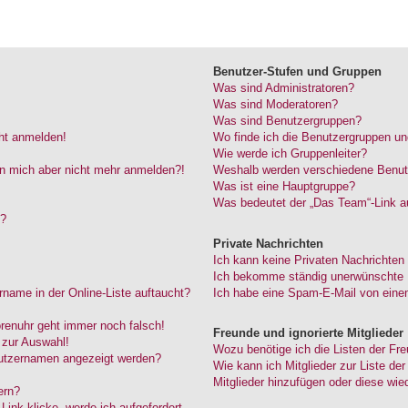
Benutzer-Stufen und Gruppen
Was sind Administratoren?
Was sind Moderatoren?
Was sind Benutzergruppen?
cht anmelden!
Wo finde ich die Benutzergruppen und
Wie werde ich Gruppenleiter?
kann mich aber nicht mehr anmelden?!
Weshalb werden verschiedene Benutze
Was ist eine Hauptgruppe?
Was bedeutet der „Das Team“-Link au
“?
Private Nachrichten
Ich kann keine Privaten Nachrichten
Ich bekomme ständig unerwünschte P
name in der Online-Liste auftaucht?
Ich habe eine Spam-E-Mail von einem
Forenuhr geht immer noch falsch!
Freunde und ignorierte Mitglieder
 zur Auswahl!
Wozu benötige ich die Listen der Fre
nutzernamen angezeigt werden?
Wie kann ich Mitglieder zur Liste der
Mitglieder hinzufügen oder diese wie
ern?
ink klicke, werde ich aufgefordert,