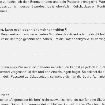
fe zunächst, ob dein Benutzername und dein Passwort richtig sind. Wenn
ass du nicht gesperrt wurdest. Es ist ebenfalls möglich, dass ein Kon
 muss.
riert, kann mich aber nicht mehr anmelden?!
in Benutzerkonto aus verschieden Gründen deaktiviert oder gelöscht ha
t keine Beiträge geschrieben haben, um die Datenbankgröße zu verringe
ar dein altes Passwort nicht wieder mitteilen, du kannst es jedoch zur
sswort vergessen“ klickst und den Anweisungen folgst. So solltest du 
ein, dein Passwort zurückzusetzen, so wende dich an die Board-Administ
ldet?
hen „Angemeldet bleiben“ nicht auswählst, wirst du nur für eine Sitz
 einen Dritten. Um angemeldet zu bleiben, kannst du das Kästchen „