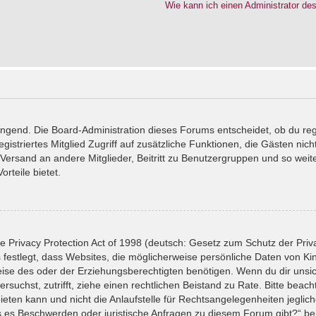
Wie kann ich einen Administrator de
wingend. Die Board-Administration dieses Forums entscheidet, ob du reg
registriertes Mitglied Zugriff auf zusätzliche Funktionen, die Gästen ni
l-Versand an andere Mitglieder, Beitritt zu Benutzergruppen und so wei
orteile bietet.
 Privacy Protection Act of 1998 (deutsch: Gesetz zum Schutz der Priv
 festlegt, dass Websites, die möglicherweise persönliche Daten von Ki
se des oder der Erziehungsberechtigten benötigen. Wenn du dir unsiche
versuchst, zutrifft, ziehe einen rechtlichen Beistand zu Rate. Bitte bea
ten kann und nicht die Anlaufstelle für Rechtsangelegenheiten jeglicher
ls es Beschwerden oder juristische Anfragen zu diesem Forum gibt?“ b