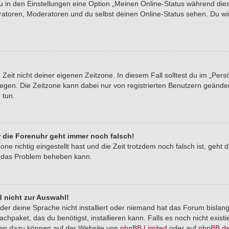
du in den Einstellungen eine Option „Meinen Online-Status während di
tratoren, Moderatoren und du selbst deinen Online-Status sehen. Du wi
Zeit nicht deiner eigenen Zeitzone. In diesem Fall solltest du im „Pers
stlegen. Die Zeitzone kann dabei nur von registrierten Benutzern geände
u tun.
er die Forenuhr geht immer noch falsch!
one richtig eingestellt hast und die Zeit trotzdem noch falsch ist, geht 
er das Problem beheben kann.
 nicht zur Auswahl!
der deine Sprache nicht installiert oder niemand hat das Forum bislang
chpaket, das du benötigst, installieren kann. Falls es noch nicht exist
nen dazu können auf der Website von
phpBB Limited
oder auf
phpBB.d