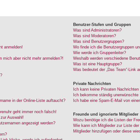
Benutzer-Stufen und Gruppen
Was sind Administratoren?
Was sind Moderatoren?
Was sind Benutzergruppen?
cht anmelden!
Wo finde ich die Benutzergruppen und
Wie werde ich Gruppenleiter?
kann mich aber nicht mehr anmelden?!
Weshalb werden verschiedene Benutze
Was ist eine Hauptgruppe?
Was bedeutet der „Das Team“-Link au
“?
Private Nachrichten
Ich kann keine Privaten Nachrichten
Ich bekomme ständig unerwünschte P
name in der Online-Liste auftaucht?
Ich habe eine Spam-E-Mail von einem
Forenuhr geht immer noch falsch!
Freunde und ignorierte Mitglieder
 zur Auswahl!
Wozu benötige ich die Listen der Fre
nutzernamen angezeigt werden?
Wie kann ich Mitglieder zur Liste der
Mitglieder hinzufügen oder diese wie
ern?
ink klicke, werde ich aufgefordert,