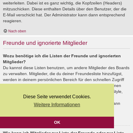
weiterleiten. Dabei ist es ganz wichtig, die Kopfzeilen (Headers)
mitzuschicken. Diese enthalten Details über den Benutzer, der die
E-Mail verschickt hat. Der Administrator kann dann entsprechend
reagieren.
Nach oben
Freunde und ignorierte Mitglieder
Wozu benötige ich die Listen der Freunde und ignorierten
Mitglieder?
Du kannst diese Listen benutzen, um andere Mitglieder des Boards
zu verwalten. Mitglieder, die du deiner Freundesliste hinzufügst,
werden in deinem persönlichen Bereich für den schnellen Zugriff
aufgelistet. Du siehst dort deren Onlinestatus und kannst ihnen
schnell eine Private Nachricht senden. Abhängig von dem Style,
Diese Seite verwendet Cookies.
den du verwendest, können Beiträge deiner Freunde auch
hervorgehoben sein. Wenn du einen Benutzer ignorierst, dann
Weitere Informationen
siehst du seine Beiträge standardmäßig nicht.
Nach oben
OK