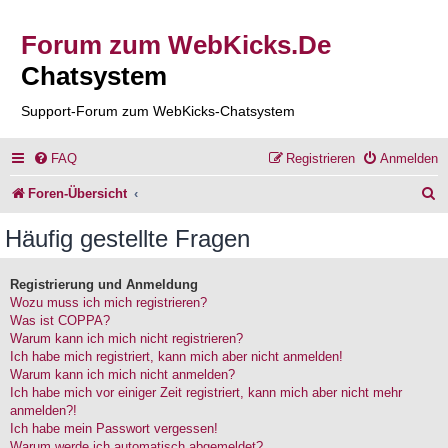
Forum zum WebKicks.De
Chatsystem
Support-Forum zum WebKicks-Chatsystem
FAQ
Registrieren
Anmelden
S
Foren-Übersicht
u
Häufig gestellte Fragen
c
h
Registrierung und Anmeldung
Wozu muss ich mich registrieren?
e
Was ist COPPA?
Warum kann ich mich nicht registrieren?
Ich habe mich registriert, kann mich aber nicht anmelden!
Warum kann ich mich nicht anmelden?
Ich habe mich vor einiger Zeit registriert, kann mich aber nicht mehr
anmelden?!
Ich habe mein Passwort vergessen!
Warum werde ich automatisch abgemeldet?