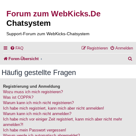
Forum zum WebKicks.De
Chatsystem
Support-Forum zum WebKicks-Chatsystem
FAQ
Registrieren
Anmelden
S
Foren-Übersicht
u
Häufig gestellte Fragen
c
h
Registrierung und Anmeldung
Wozu muss ich mich registrieren?
e
Was ist COPPA?
Warum kann ich mich nicht registrieren?
Ich habe mich registriert, kann mich aber nicht anmelden!
Warum kann ich mich nicht anmelden?
Ich habe mich vor einiger Zeit registriert, kann mich aber nicht mehr
anmelden?!
Ich habe mein Passwort vergessen!
Warum werde ich automatisch abgemeldet?