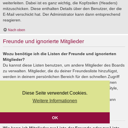
weiterleiten. Dabei ist es ganz wichtig, die Kopfzeilen (Headers)
mitzuschicken. Diese enthalten Details über den Benutzer, der die
E-Mail verschickt hat. Der Administrator kann dann entsprechend
reagieren.
Nach oben
Freunde und ignorierte Mitglieder
Wozu benötige ich die Listen der Freunde und ignorierten
Mitglieder?
Du kannst diese Listen benutzen, um andere Mitglieder des Boards
zu verwalten. Mitglieder, die du deiner Freundesliste hinzufügst,
werden in deinem persönlichen Bereich für den schnellen Zugriff
aufgelistet. Du siehst dort deren Onlinestatus und kannst ihnen
schnell eine Private Nachricht senden. Abhängig von dem Style,
Diese Seite verwendet Cookies.
den du verwendest, können Beiträge deiner Freunde auch
hervorgehoben sein. Wenn du einen Benutzer ignorierst, dann
Weitere Informationen
siehst du seine Beiträge standardmäßig nicht.
Nach oben
OK