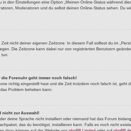
du in den Einstellungen eine Option „Meinen Online-Status während di
tratoren, Moderatoren und du selbst deinen Online-Status sehen. Du wi
Zeit nicht deiner eigenen Zeitzone. In diesem Fall solltest du im „Pers
stlegen. Die Zeitzone kann dabei nur von registrierten Benutzern geände
u tun.
er die Forenuhr geht immer noch falsch!
one richtig eingestellt hast und die Zeit trotzdem noch falsch ist, geht 
er das Problem beheben kann.
 nicht zur Auswahl!
der deine Sprache nicht installiert oder niemand hat das Forum bislang
chpaket, das du benötigst, installieren kann. Falls es noch nicht exist
nen dazu können auf der Website von
phpBB Limited
oder auf
phpBB.d