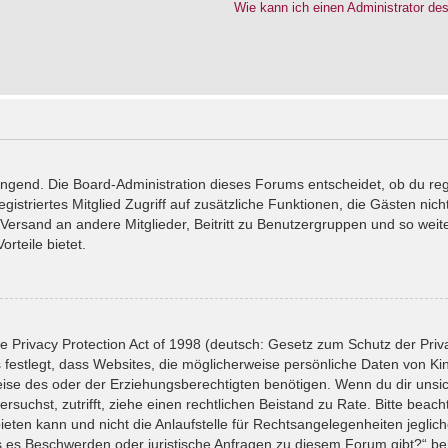
Wie kann ich einen Administrator de
wingend. Die Board-Administration dieses Forums entscheidet, ob du reg
registriertes Mitglied Zugriff auf zusätzliche Funktionen, die Gästen ni
l-Versand an andere Mitglieder, Beitritt zu Benutzergruppen und so wei
orteile bietet.
 Privacy Protection Act of 1998 (deutsch: Gesetz zum Schutz der Priv
 festlegt, dass Websites, die möglicherweise persönliche Daten von Ki
se des oder der Erziehungsberechtigten benötigen. Wenn du dir unsiche
versuchst, zutrifft, ziehe einen rechtlichen Beistand zu Rate. Bitte bea
ten kann und nicht die Anlaufstelle für Rechtsangelegenheiten jeglicher
ls es Beschwerden oder juristische Anfragen zu diesem Forum gibt?“ b