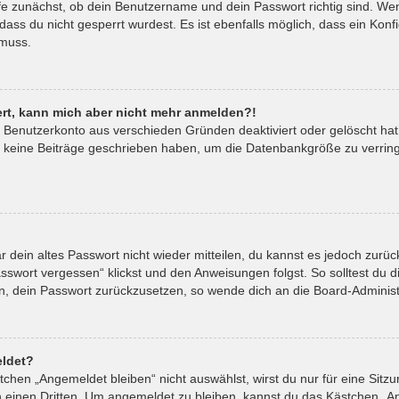
fe zunächst, ob dein Benutzername und dein Passwort richtig sind. Wenn
ass du nicht gesperrt wurdest. Es ist ebenfalls möglich, dass ein Kon
 muss.
riert, kann mich aber nicht mehr anmelden?!
in Benutzerkonto aus verschieden Gründen deaktiviert oder gelöscht ha
t keine Beiträge geschrieben haben, um die Datenbankgröße zu verringe
ar dein altes Passwort nicht wieder mitteilen, du kannst es jedoch zur
sswort vergessen“ klickst und den Anweisungen folgst. So solltest du 
ein, dein Passwort zurückzusetzen, so wende dich an die Board-Administ
ldet?
hen „Angemeldet bleiben“ nicht auswählst, wirst du nur für eine Sitz
 einen Dritten. Um angemeldet zu bleiben, kannst du das Kästchen „