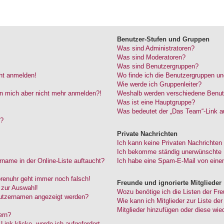
Benutzer-Stufen und Gruppen
Was sind Administratoren?
Was sind Moderatoren?
Was sind Benutzergruppen?
cht anmelden!
Wo finde ich die Benutzergruppen und
Wie werde ich Gruppenleiter?
kann mich aber nicht mehr anmelden?!
Weshalb werden verschiedene Benutze
Was ist eine Hauptgruppe?
Was bedeutet der „Das Team“-Link au
“?
Private Nachrichten
Ich kann keine Privaten Nachrichten
Ich bekomme ständig unerwünschte P
name in der Online-Liste auftaucht?
Ich habe eine Spam-E-Mail von einem
Forenuhr geht immer noch falsch!
Freunde und ignorierte Mitglieder
 zur Auswahl!
Wozu benötige ich die Listen der Fre
nutzernamen angezeigt werden?
Wie kann ich Mitglieder zur Liste der
Mitglieder hinzufügen oder diese wie
ern?
ink klicke, werde ich aufgefordert,