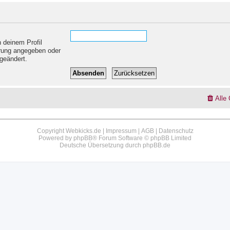
 deinem Profil
ierung angegeben oder
geändert.
Alle
Copyright Webkicks.de |
Impressum
|
AGB
|
Datenschutz
Powered by
phpBB
® Forum Software © phpBB Limited
Deutsche Übersetzung durch
phpBB.de