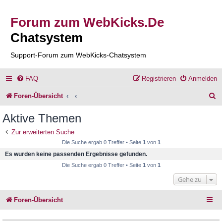
Forum zum WebKicks.De
Chatsystem
Support-Forum zum WebKicks-Chatsystem
FAQ
Registrieren
Anmelden
S
Foren-Übersicht
u
Aktive Themen
c
Zur erweiterten Suche
h
Die Suche ergab 0 Treffer • Seite
1
von
1
e
Es wurden keine passenden Ergebnisse gefunden.
Die Suche ergab 0 Treffer • Seite
1
von
1
Gehe zu
Foren-Übersicht