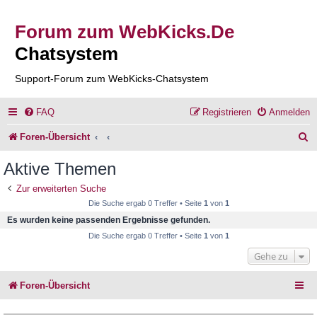
Forum zum WebKicks.De
Chatsystem
Support-Forum zum WebKicks-Chatsystem
FAQ
Registrieren
Anmelden
S
Foren-Übersicht
u
Aktive Themen
c
Zur erweiterten Suche
h
Die Suche ergab 0 Treffer • Seite
1
von
1
e
Es wurden keine passenden Ergebnisse gefunden.
Die Suche ergab 0 Treffer • Seite
1
von
1
Gehe zu
Foren-Übersicht