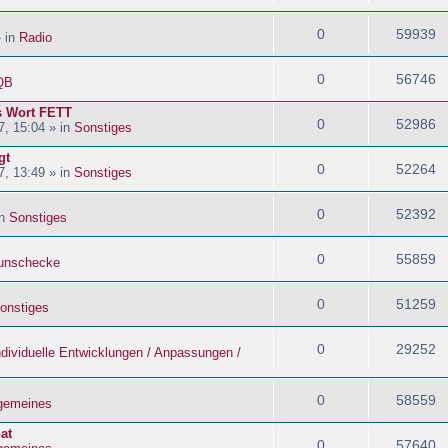
0
59939
» in
Radio
0
56746
QB
s Wort FETT
0
52986
, 15:04 » in
Sonstiges
gt
0
52264
, 13:49 » in
Sonstiges
0
52392
in
Sonstiges
0
55859
nschecke
0
51259
onstiges
0
29252
ndividuelle Entwicklungen / Anpassungen /
0
58559
lgemeines
at
0
57640