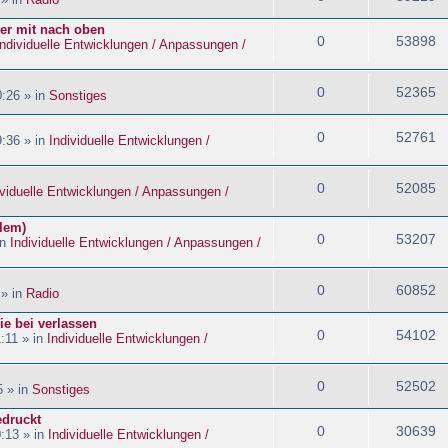
ider mit nach oben
0
53898
Individuelle Entwicklungen / Anpassungen /
0
52365
:26 » in
Sonstiges
0
52761
:36 » in
Individuelle Entwicklungen /
0
52085
ividuelle Entwicklungen / Anpassungen /
blem)
0
53207
in
Individuelle Entwicklungen / Anpassungen /
0
60852
 » in
Radio
ie bei verlassen
0
54102
:11 » in
Individuelle Entwicklungen /
0
52502
5 » in
Sonstiges
edruckt
0
30639
:13 » in
Individuelle Entwicklungen /