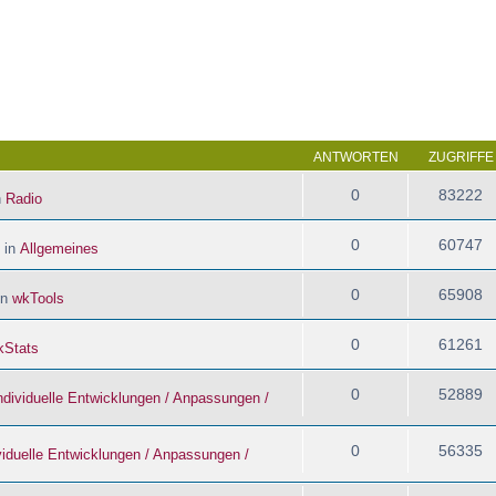
 Suche
ANTWORTEN
ZUGRIFFE
0
83222
n
Radio
0
60747
 in
Allgemeines
0
65908
in
wkTools
0
61261
kStats
0
52889
ndividuelle Entwicklungen / Anpassungen /
0
56335
viduelle Entwicklungen / Anpassungen /