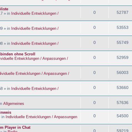
liste
0
52787
17 » in
Individuelle Entwicklungen /
0
53553
39 » in
Individuelle Entwicklungen /
0
55749
08 » in
Individuelle Entwicklungen /
nbinden ohne Scroll
0
52959
ividuelle Entwicklungen / Anpassungen /
0
56003
dividuelle Entwicklungen / Anpassungen /
0
53660
58 » in
Individuelle Entwicklungen /
0
57636
in
Allgemeines
inweis
0
54500
» in
Individuelle Entwicklungen / Anpassungen
im Player in Chat
0
59219
 » in
Radio