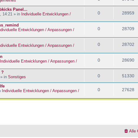
lgemeines
kicks Panel...
0
28959
, 14:21 » in
Individuelle Entwicklungen /
ass_remind
0
28709
ndividuelle Entwicklungen / Anpassungen /
0
28702
ndividuelle Entwicklungen / Anpassungen /
en
0
28690
Individuelle Entwicklungen / Anpassungen /
 ?
0
51330
 » in
Sonstiges
lfe
0
27628
n
Individuelle Entwicklungen / Anpassungen /
Alle