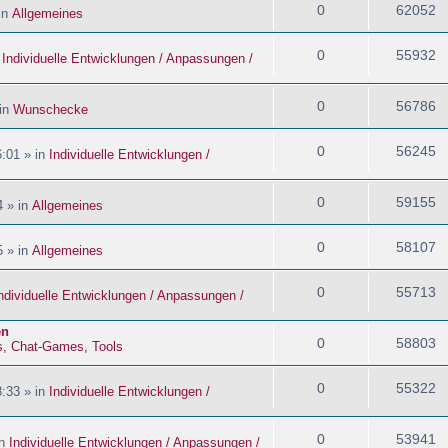
0
62052
in
Allgemeines
0
55932
n
Individuelle Entwicklungen / Anpassungen /
0
56786
 in
Wunschecke
0
56245
:01 » in
Individuelle Entwicklungen /
0
59155
4 » in
Allgemeines
0
58107
5 » in
Allgemeines
0
55713
ndividuelle Entwicklungen / Anpassungen /
en
0
58803
s, Chat-Games, Tools
0
55322
:33 » in
Individuelle Entwicklungen /
0
53941
in
Individuelle Entwicklungen / Anpassungen /