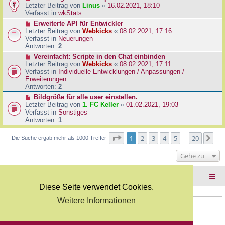
B
e
Letzter Beitrag von
Linus
«
16.02.2021, 18:10
a
e
u
Verfasst in
wkStats
g
i
e
N
Erweiterte API für Entwickler
t
r
e
Letzter Beitrag von
Webkicks
«
08.02.2021, 17:16
r
B
u
Verfasst in
Neuerungen
a
e
e
Antworten:
2
g
i
r
N
Vereinfacht: Scripte in den Chat einbinden
t
B
e
Letzter Beitrag von
Webkicks
«
08.02.2021, 17:11
r
e
u
Verfasst in
Individuelle Entwicklungen / Anpassungen /
a
i
e
Erweiterungen
g
t
r
Antworten:
2
r
B
N
Bildgröße für alle user einstellen.
a
e
e
Letzter Beitrag von
1. FC Keller
«
01.02.2021, 19:03
g
i
u
Verfasst in
Sonstiges
t
e
Antworten:
1
r
r
a
B
Seite
1
von
20
1
2
3
4
5
20
Nä
Die Suche ergab mehr als 1000 Treffer
g
…
e
i
Gehe zu
t
r
a
Foren-Übersicht
g
Diese Seite verwendet Cookies.
Weitere Informationen
Copyright Webkicks.de |
Impressum
|
AGB
|
Datenschutz
Powered by
phpBB
® Forum Software © phpBB Limited
Deutsche Übersetzung durch
phpBB.de