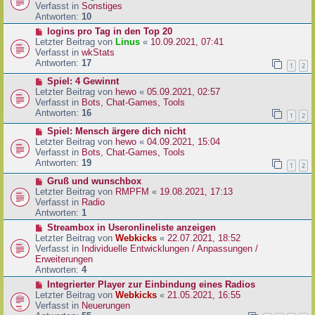
i
u
Verfasst in
Sonstiges
t
e
Antworten:
10
r
r
N
logins pro Tag in den Top 20
a
B
e
Letzter Beitrag von
Linus
«
10.09.2021, 07:41
g
e
u
Verfasst in
wkStats
i
e
Antworten:
17
1
2
t
r
r
N
Spiel: 4 Gewinnt
B
a
e
Letzter Beitrag von
hewo
«
05.09.2021, 02:57
e
g
u
Verfasst in
Bots, Chat-Games, Tools
i
e
Antworten:
16
t
1
2
r
r
N
Spiel: Mensch ärgere dich nicht
B
a
e
Letzter Beitrag von
hewo
«
04.09.2021, 15:04
e
g
u
Verfasst in
Bots, Chat-Games, Tools
i
e
Antworten:
19
t
1
2
r
r
N
Gruß und wunschbox
B
a
e
Letzter Beitrag von
RMPFM
«
19.08.2021, 17:13
e
g
u
Verfasst in
Radio
i
e
Antworten:
1
t
r
r
N
Streambox in Useronlineliste anzeigen
B
a
e
Letzter Beitrag von
Webkicks
«
22.07.2021, 18:52
e
g
u
Verfasst in
Individuelle Entwicklungen / Anpassungen /
i
e
Erweiterungen
t
r
Antworten:
4
r
B
N
Integrierter Player zur Einbindung eines Radios
a
e
e
Letzter Beitrag von
Webkicks
«
21.05.2021, 16:55
g
i
u
Verfasst in
Neuerungen
t