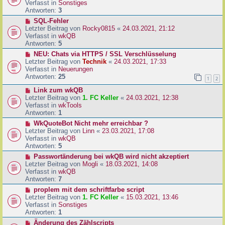
u
Verfasst in
Sonstiges
i
e
Antworten:
3
t
r
N
SQL-Fehler
r
B
e
Letzter Beitrag von
Rocky0815
«
24.03.2021, 21:12
a
e
u
Verfasst in
wkQB
g
i
e
Antworten:
5
t
r
N
NEU: Chats via HTTPS / SSL Verschlüsselung
r
B
e
Letzter Beitrag von
Technik
«
24.03.2021, 17:33
a
e
u
Verfasst in
Neuerungen
g
i
e
Antworten:
25
1
2
t
r
r
N
Link zum wkQB
B
a
e
Letzter Beitrag von
1. FC Keller
«
24.03.2021, 12:38
e
g
u
Verfasst in
wkTools
i
e
Antworten:
1
t
r
r
N
WkQuoteBot Nicht mehr erreichbar ?
B
a
e
Letzter Beitrag von
Linn
«
23.03.2021, 17:08
e
g
u
Verfasst in
wkQB
i
e
Antworten:
5
t
r
N
Passwortänderung bei wkQB wird nicht akzeptiert
r
B
e
Letzter Beitrag von
Mogli
«
18.03.2021, 14:08
a
e
u
Verfasst in
wkQB
g
i
e
Antworten:
7
t
r
N
proplem mit dem schriftfarbe script
r
B
e
Letzter Beitrag von
1. FC Keller
«
15.03.2021, 13:46
a
e
u
Verfasst in
Sonstiges
g
i
e
Antworten:
1
t
r
N
Änderung des Zählscripts
r