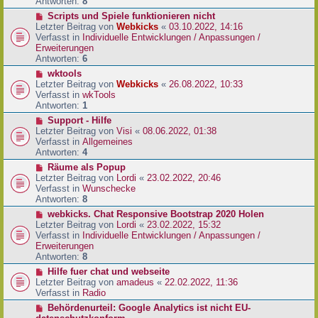
e
Antworten:
8
t
r
r
N
Scripts und Spiele funktionieren nicht
B
a
e
Letzter Beitrag von
Webkicks
«
03.10.2022, 14:16
e
g
u
Verfasst in
Individuelle Entwicklungen / Anpassungen /
i
e
Erweiterungen
t
r
Antworten:
6
r
B
N
wktools
a
e
e
Letzter Beitrag von
Webkicks
«
26.08.2022, 10:33
g
i
u
Verfasst in
wkTools
t
e
Antworten:
1
r
r
N
Support - Hilfe
a
B
e
Letzter Beitrag von
Visi
«
08.06.2022, 01:38
g
e
u
Verfasst in
Allgemeines
i
e
Antworten:
4
t
r
N
Räume als Popup
r
B
e
Letzter Beitrag von
Lordi
«
23.02.2022, 20:46
a
e
u
Verfasst in
Wunschecke
g
i
e
Antworten:
8
t
r
N
webkicks. Chat Responsive Bootstrap 2020 Holen
r
B
e
Letzter Beitrag von
Lordi
«
23.02.2022, 15:32
a
e
u
Verfasst in
Individuelle Entwicklungen / Anpassungen /
g
i
e
Erweiterungen
t
r
Antworten:
8
r
B
N
Hilfe fuer chat und webseite
a
e
e
Letzter Beitrag von
amadeus
«
22.02.2022, 11:36
g
i
u
Verfasst in
Radio
t
e
N
Behördenurteil: Google Analytics ist nicht EU-
r
r
e