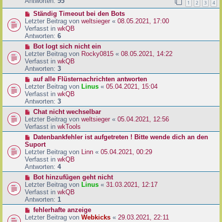
e
Antworten:
55
1
2
3
4
r
r
a
N
Ständig Timeout bei den Bots
B
g
e
Letzter Beitrag von
weltsieger
«
08.05.2021, 17:00
e
u
Verfasst in
wkQB
i
e
Antworten:
6
t
r
r
N
Bot logt sich nicht ein
B
a
e
Letzter Beitrag von
Rocky0815
«
08.05.2021, 14:22
e
g
u
Verfasst in
wkQB
i
e
Antworten:
3
t
r
N
auf alle Flüsternachrichten antworten
r
B
e
Letzter Beitrag von
Linus
«
05.04.2021, 15:04
a
e
u
Verfasst in
wkQB
g
i
e
Antworten:
3
t
r
N
Chat nicht wechselbar
r
B
e
Letzter Beitrag von
weltsieger
«
05.04.2021, 12:56
a
e
u
Verfasst in
wkTools
g
i
e
N
Datenbankfehler ist aufgetreten ! Bitte wende dich an den
t
r
e
Suport
r
B
u
Letzter Beitrag von
Linn
«
05.04.2021, 00:29
a
e
e
Verfasst in
wkQB
g
i
r
Antworten:
4
t
B
N
Bot hinzufügen geht nicht
r
e
e
Letzter Beitrag von
Linus
«
31.03.2021, 12:17
a
i
u
Verfasst in
wkQB
g
t
e
Antworten:
1
r
r
N
fehlerhafte anzeige
a
B
e
Letzter Beitrag von
Webkicks
«
29.03.2021, 22:11
g
e