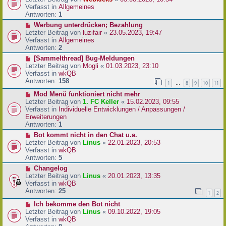
a
e
u
Verfasst in
Allgemeines
g
i
e
Antworten:
1
t
r
N
Werbung unterdrücken; Bezahlung
r
B
e
Letzter Beitrag von
luzifair
«
23.05.2023, 19:47
a
e
u
Verfasst in
Allgemeines
g
i
e
Antworten:
2
t
r
N
[Sammelthread] Bug-Meldungen
r
B
e
Letzter Beitrag von
Mogli
«
01.03.2023, 23:10
a
e
u
Verfasst in
wkQB
g
i
e
Antworten:
158
1
8
9
10
11
…
t
r
r
N
Mod Menü funktioniert nicht mehr
B
a
e
Letzter Beitrag von
1. FC Keller
«
15.02.2023, 09:55
e
g
u
Verfasst in
Individuelle Entwicklungen / Anpassungen /
i
e
Erweiterungen
t
r
Antworten:
1
r
B
a
N
Bot kommt nicht in den Chat u.a.
e
g
e
Letzter Beitrag von
Linus
«
22.01.2023, 20:53
i
u
Verfasst in
wkQB
t
e
Antworten:
5
r
r
N
Changelog
a
B
e
Letzter Beitrag von
Linus
«
20.01.2023, 13:35
g
e
u
Verfasst in
wkQB
i
e
Antworten:
25
1
2
t
r
r
N
Ich bekomme den Bot nicht
B
a
e
Letzter Beitrag von
Linus
«
09.10.2022, 19:05
e
g
u
Verfasst in
wkQB
i