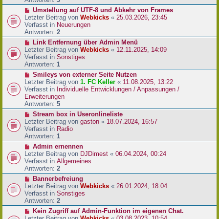
r
N
Umstellung auf UTF-8 und Abkehr von Frames
B
e
Letzter Beitrag von
Webkicks
«
25.03.2026, 23:45
e
u
Verfasst in
Neuerungen
i
e
Antworten:
2
t
r
N
Link Entfernung über Admin Menü
r
B
e
Letzter Beitrag von
Webkicks
«
12.11.2025, 14:09
a
e
u
Verfasst in
Sonstiges
g
i
e
Antworten:
1
t
r
N
Smileys von externer Seite Nutzen
r
B
e
Letzter Beitrag von
1. FC Keller
«
11.08.2025, 13:22
a
e
u
Verfasst in
Individuelle Entwicklungen / Anpassungen /
g
i
e
Erweiterungen
t
r
Antworten:
5
r
B
N
Stream box in Useronlineliste
a
e
e
Letzter Beitrag von
gaston
«
18.07.2024, 16:57
g
i
u
Verfasst in
Radio
t
e
Antworten:
1
r
r
N
Admin ernennen
a
B
e
Letzter Beitrag von
DJDimest
«
06.04.2024, 00:24
g
e
u
Verfasst in
Allgemeines
i
e
Antworten:
2
t
r
N
Bannerbefreiung
r
B
e
Letzter Beitrag von
Webkicks
«
26.01.2024, 18:04
a
e
u
Verfasst in
Sonstiges
g
i
e
Antworten:
2
t
r
N
Kein Zugriff auf Admin-Funktion im eigenen Chat.
r
B
e
Letzter Beitrag von
Webkicks
«
03.08.2023, 10:54