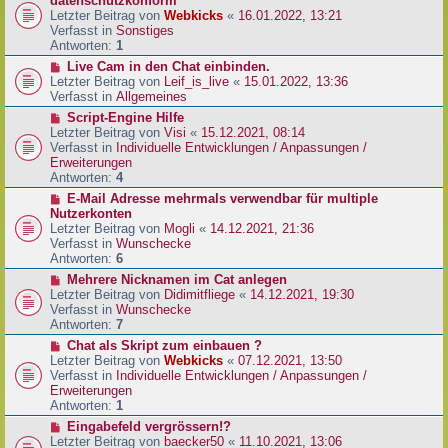
datenschutzkonform
a
B
u
Letzter Beitrag von
Webkicks
«
16.01.2022, 13:21
g
e
e
Verfasst in
Sonstiges
i
r
Antworten:
1
t
B
N
Live Cam in den Chat einbinden.
r
e
e
Letzter Beitrag von
Leif_is_live
«
15.01.2022, 13:36
a
i
u
Verfasst in
Allgemeines
g
t
e
N
Script-Engine Hilfe
r
r
e
Letzter Beitrag von
Visi
«
15.12.2021, 08:14
a
B
u
Verfasst in
Individuelle Entwicklungen / Anpassungen /
g
e
e
Erweiterungen
i
r
Antworten:
4
t
B
N
E-Mail Adresse mehrmals verwendbar für multiple
r
e
e
Nutzerkonten
a
i
u
Letzter Beitrag von
Mogli
«
14.12.2021, 21:36
g
t
e
Verfasst in
Wunschecke
r
r
Antworten:
6
a
B
N
Mehrere Nicknamen im Cat anlegen
g
e
e
Letzter Beitrag von
Didimitfliege
«
14.12.2021, 19:30
i
u
Verfasst in
Wunschecke
t
e
Antworten:
7
r
r
N
Chat als Skript zum einbauen ?
a
B
e
Letzter Beitrag von
Webkicks
«
07.12.2021, 13:50
g
e
u
Verfasst in
Individuelle Entwicklungen / Anpassungen /
i
e
Erweiterungen
t
r
Antworten:
1
r
B
N
Eingabefeld vergrössern!?
a
e
e
Letzter Beitrag von
baecker50
«
11.10.2021, 13:06
g