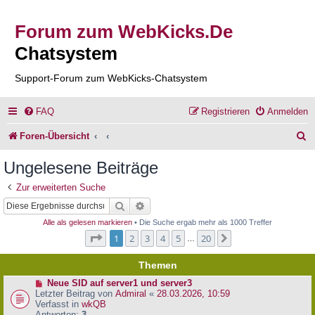
Forum zum WebKicks.De
Chatsystem
Support-Forum zum WebKicks-Chatsystem
FAQ
Registrieren
Anmelden
S
Foren-Übersicht
u
Ungelesene Beiträge
c
Zur erweiterten Suche
h
Suche
Erweiterte Suche
e
Alle als gelesen markieren
• Die Suche ergab mehr als 1000 Treffer
Seite
1
von
20
1
2
3
4
5
20
Nächste
…
Themen
N
Neue SID auf server1 und server3
e
Letzter Beitrag von
Admiral
«
28.03.2026, 10:59
u
Verfasst in
wkQB
e
Antworten:
3