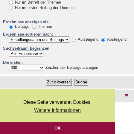
Nur im Betreff der Themen
Nur im ersten Beitrag der Themen
Ergebnisse anzeigen als:
Beiträge
Themen
Ergebnisse sortieren nach:
Aufsteigend
Absteigend
Suchzeitraum begrenzen:
Die ersten:
Zeichen der Beiträge anzeigen
Foren-Übersicht
Diese Seite verwendet Cookies.
Weitere Informationen
Copyright Webkicks.de |
Impressum
|
AGB
|
Datenschutz
Powered by
phpBB
® Forum Software © phpBB Limited
Deutsche Übersetzung durch
phpBB.de
OK