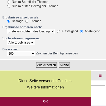
Nur im Betreff der Themen
Nur im ersten Beitrag der Themen
Ergebnisse anzeigen als:
Beiträge
Themen
Ergebnisse sortieren nach:
Aufsteigend
Absteigend
Suchzeitraum begrenzen:
Die ersten:
Zeichen der Beiträge anzeigen
Foren-Übersicht
Diese Seite verwendet Cookies.
Weitere Informationen
Copyright Webkicks.de |
Impressum
|
AGB
|
Datenschutz
Powered by
phpBB
® Forum Software © phpBB Limited
Deutsche Übersetzung durch
phpBB.de
OK