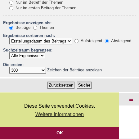
Nur im Betreff der Themen
Nur im ersten Beitrag der Themen
Ergebnisse anzeigen als:
Beiträge
Themen
Ergebnisse sortieren nach:
Aufsteigend
Absteigend
Suchzeitraum begrenzen:
Die ersten:
Zeichen der Beiträge anzeigen
Foren-Übersicht
Diese Seite verwendet Cookies.
Weitere Informationen
Copyright Webkicks.de |
Impressum
|
AGB
|
Datenschutz
Powered by
phpBB
® Forum Software © phpBB Limited
Deutsche Übersetzung durch
phpBB.de
OK