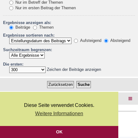
Nur im Betreff der Themen
Nur im ersten Beitrag der Themen
Ergebnisse anzeigen als:
Beiträge
Themen
Ergebnisse sortieren nach:
Aufsteigend
Absteigend
Suchzeitraum begrenzen:
Die ersten:
Zeichen der Beiträge anzeigen
Foren-Übersicht
Diese Seite verwendet Cookies.
Weitere Informationen
Copyright Webkicks.de |
Impressum
|
AGB
|
Datenschutz
Powered by
phpBB
® Forum Software © phpBB Limited
Deutsche Übersetzung durch
phpBB.de
OK