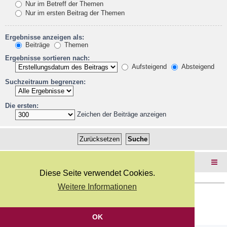
Nur im Betreff der Themen
Nur im ersten Beitrag der Themen
Ergebnisse anzeigen als:
Beiträge
Themen
Ergebnisse sortieren nach:
Aufsteigend
Absteigend
Suchzeitraum begrenzen:
Die ersten:
Zeichen der Beiträge anzeigen
Foren-Übersicht
Diese Seite verwendet Cookies.
Weitere Informationen
Copyright Webkicks.de |
Impressum
|
AGB
|
Datenschutz
Powered by
phpBB
® Forum Software © phpBB Limited
Deutsche Übersetzung durch
phpBB.de
OK