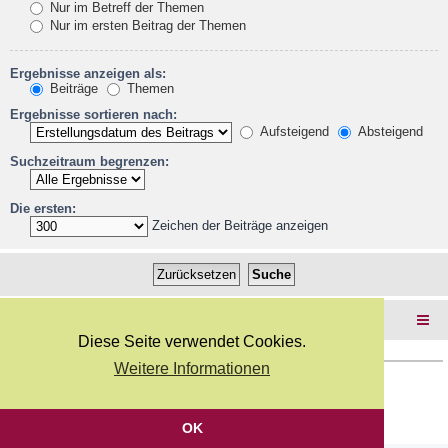
Nur im Betreff der Themen
Nur im ersten Beitrag der Themen
Ergebnisse anzeigen als:
Beiträge
Themen
Ergebnisse sortieren nach:
Aufsteigend
Absteigend
Suchzeitraum begrenzen:
Die ersten:
Zeichen der Beiträge anzeigen
Foren-Übersicht
Diese Seite verwendet Cookies.
Weitere Informationen
Copyright Webkicks.de |
Impressum
|
AGB
|
Datenschutz
Powered by
phpBB
® Forum Software © phpBB Limited
Deutsche Übersetzung durch
phpBB.de
OK