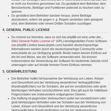
er nicht zur Kenntnis genommen hat. Du gestattest dem Betreiber, dein
Benutzerkonto, Beiträge und Funktionen jederzeit zu löschen oder zu
sperren.
Du gestattest dem Betreiber darüber hinaus, deine Beiträge
abzuändern, sofern sie gegen o. g. Regeln verstoßen oder geeignet
sind, dem Betreiber oder einem Dritten Schaden zuzufügen.
4. GENERAL PUBLIC LICENSE
Du nimmst zur Kenntnis, dass es sich bei phpBB um eine unter der „
GNU General Public License v2
“ (GPL) bereitgestellten Foren-Software
von phpBB Limited (www.phpbb.com) handelt; deutschsprachige
Informationen werden durch die deutschsprachige Community unter
www.phpbb.de zur Verfügung gestellt. Beide haben keinen Einfluss auf
die Art und Weise, wie die Software verwendet wird. Sie können
insbesondere die Verwendung der Software für bestimmte Zwecke nicht
untersagen oder auf Inhalte fremder Foren Einfluss nehmen.
5. GEWÄHRLEISTUNG
Der Betreiber haftet mit Ausnahme der Verletzung von Leben, Körper
und Gesundheit und der Verletzung wesentlicher Vertragspflichten
(Kardinalpflichten) nur für Schäden, die auf ein vorsätzliches oder grob
fahrlässiges Verhalten zurückzuführen sind. Dies gilt auch für mittelbare
Folgeschäden wie insbesondere entgangenen Gewinn.
Die Haftung ist gegenüber Verbrauchern außer bei vorsätzlichem oder
grob fahrlässigem Verhalten oder bei Schäden aus der Verletzung von
Leben, Körper und Gesundheit und der Verletzung wesentlicher
Vertragspflichten (Kardinalpflichten) auf die bei Vertragsschluss