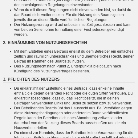
den nachfolgenden Regelungen einverstanden.
Wenn du mit diesen Regelungen nicht einverstanden bist, so darfst du
das Board nicht weiter nutzen. Für die Nutzung des Boards gelten
jeweils die an dieser Stelle veröffentlichten Regelungen.
Der Nutzungsvertrag wird auf unbestimmte Zeit geschlossen und kann
von beiden Seiten ohne Einhaltung einer Frist jederzeit gekündigt
werden.
2. EINRÄUMUNG VON NUTZUNGSRECHTEN
Mit dem Erstellen eines Beitrags erteilst du dem Betreiber ein einfaches,
zeitlich und räumlich unbeschränktes und unentgeltliches Recht, deinen
Beitrag im Rahmen des Boards zu nutzen.
Das Nutzungsrecht nach Punkt 2, Unterpunkt a bleibt auch nach
Kündigung des Nutzungsvertrages bestehen.
3. PFLICHTEN DES NUTZERS
Du erklärst mit der Erstellung eines Beitrags, dass er keine Inhalte
enthält, die gegen geltendes Recht oder die guten Sitten verstoßen. Du
erklärst insbesondere, dass du das Recht besitzt, die in deinen
Beiträgen verwendeten Links und Bilder zu setzen bzw. zu verwenden.
Der Betreiber des Boards übt das Hausrecht aus. Bei Verstößen gegen
diese Nutzungsbedingungen oder anderer im Board veröffentlichten
Regeln kann der Betreiber dich nach Abmahnung zeitweise oder
dauerhaft von der Nutzung dieses Boards ausschließen und dir ein
Hausverbot erteilen.
Du nimmst zur Kenntnis, dass der Betreiber keine Verantwortung für die
Inhalte von Beiträgen übernimmt, die er nicht selbst erstellt hat oder die