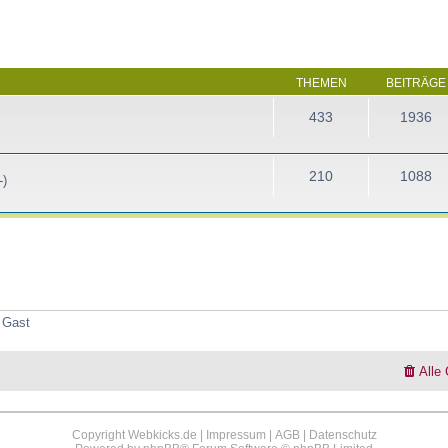
THEMEN
BEITRÄGE
433
1936
210
1088
-)
1 Gast
Alle
Copyright Webkicks.de |
Impressum
|
AGB
|
Datenschutz