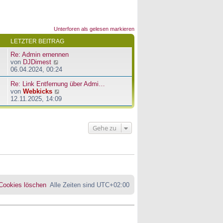
Unterforen als gelesen markieren
LETZTER BEITRAG
Re: Admin ernennen
N
von
DJDimest
e
06.04.2024, 00:24
u
Re: Link Entfernung über Admi…
e
N
von
Webkicks
s
e
12.11.2025, 14:09
t
u
e
e
r
s
B
Gehe zu
t
e
e
i
r
t
B
r
e
a
i
g
t
r
 Cookies löschen
Alle Zeiten sind
UTC+02:00
a
g