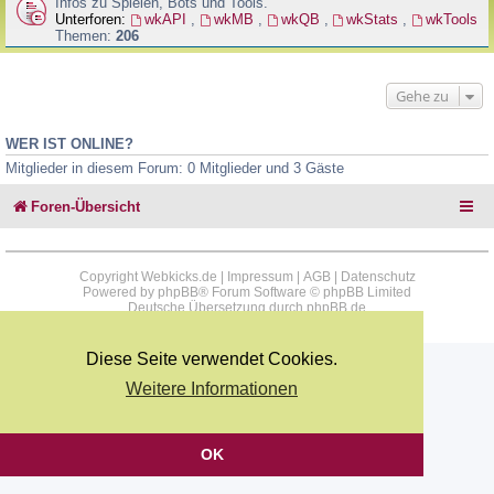
Infos zu Spielen, Bots und Tools.
Unterforen:
wkAPI
,
wkMB
,
wkQB
,
wkStats
,
wkTools
Themen:
206
Gehe zu
WER IST ONLINE?
Mitglieder in diesem Forum: 0 Mitglieder und 3 Gäste
Foren-Übersicht
Copyright Webkicks.de |
Impressum
|
AGB
|
Datenschutz
Powered by
phpBB
® Forum Software © phpBB Limited
Deutsche Übersetzung durch
phpBB.de
Diese Seite verwendet Cookies.
Weitere Informationen
OK