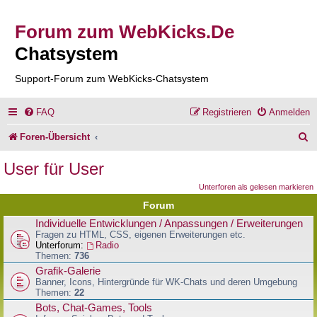
Forum zum WebKicks.De
Chatsystem
Support-Forum zum WebKicks-Chatsystem
FAQ
Registrieren
Anmelden
S
Foren-Übersicht
u
User für User
c
Unterforen als gelesen markieren
h
Forum
e
Individuelle Entwicklungen / Anpassungen / Erweiterungen
Fragen zu HTML, CSS, eigenen Erweiterungen etc.
Unterforum:
Radio
Themen:
736
Grafik-Galerie
Banner, Icons, Hintergründe für WK-Chats und deren Umgebung
Themen:
22
Bots, Chat-Games, Tools