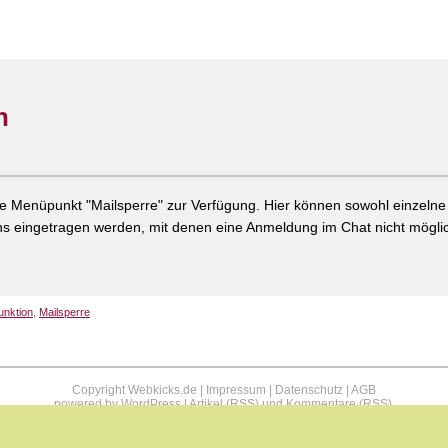
n
e Menüpunkt "Mailsperre" zur Verfügung. Hier können sowohl einzelne
 eingetragen werden, mit denen eine Anmeldung im Chat nicht möglic
unktion
,
Mailsperre
Copyright Webkicks.de |
Impressum
|
Datenschutz
|
AGB
powered by
WordPress
|
Artikel (RSS)
und
Kommentare (RSS)
.