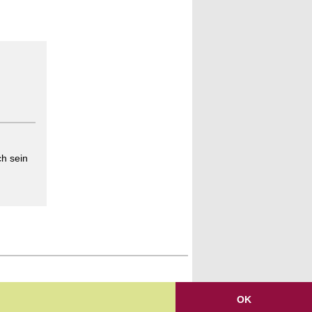
h sein
OK