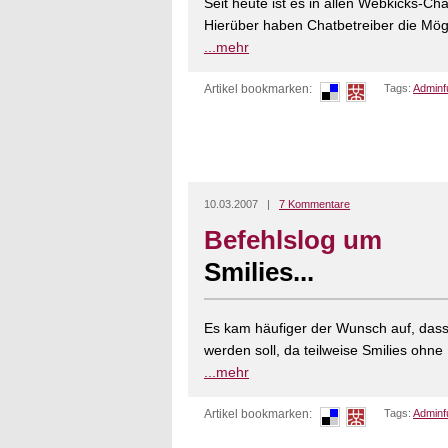
Seit heute ist es in allen Webkicks-Ch
Hierüber haben Chatbetreiber die Mögli
...mehr
Artikel bookmarken:
Tags:
Adminf
10.03.2007 |
7 Kommentare
Befehlslog um
Smilies...
Es kam häufiger der Wunsch auf, das
werden soll, da teilweise Smilies ohne
...mehr
Artikel bookmarken:
Tags:
Adminf