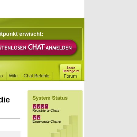
itpunkt erwischt:
o
Wiki
Chat Befehle
die
System Status
2
8
6
4
Registrierte Chats
2
2
Eingeloggte Chatter