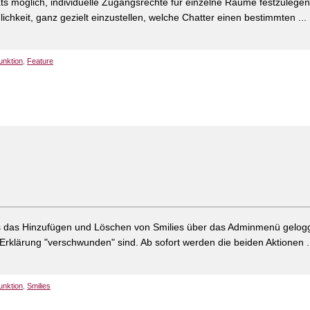
ats möglich, individuelle Zugangsrechte für einzelne Räume festzulegen
chkeit, ganz gezielt einzustellen, welche Chatter einen bestimmten ...
unktion
,
Feature
s das Hinzufügen und Löschen von Smilies über das Adminmenü gelog
 Erklärung "verschwunden" sind. Ab sofort werden die beiden Aktionen .
unktion
,
Smilies