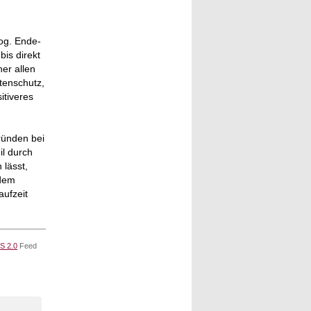
sog. Ende-
is direkt
er allen
atenschutz,
itiveres
ründen bei
il durch
 lässt,
 dem
aufzeit
S 2.0
Feed