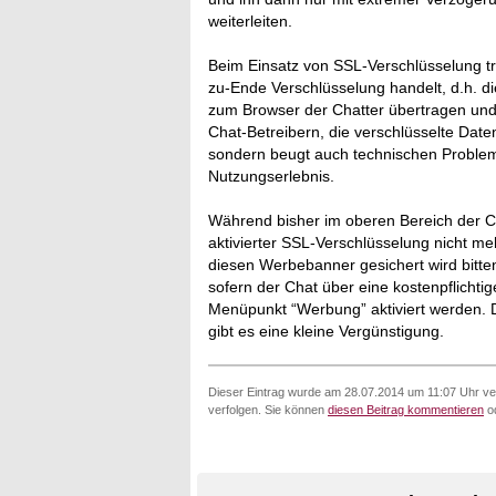
weiterleiten.
Beim Einsatz von SSL-Verschlüsselung tre
zu-Ende Verschlüsselung handelt, d.h. d
zum Browser der Chatter übertragen und e
Chat-Betreibern, die verschlüsselte Date
sondern beugt auch technischen Probleme
Nutzungserlebnis.
Während bisher im oberen Bereich der C
aktivierter SSL-Verschlüsselung nicht m
diesen Werbebanner gesichert wird bitten 
sofern der Chat über eine kostenpflicht
Menüpunkt “Werbung” aktiviert werden. Di
gibt es eine kleine Vergünstigung.
Dieser Eintrag wurde am 28.07.2014 um 11:07 Uhr ver
verfolgen. Sie können
diesen Beitrag kommentieren
od