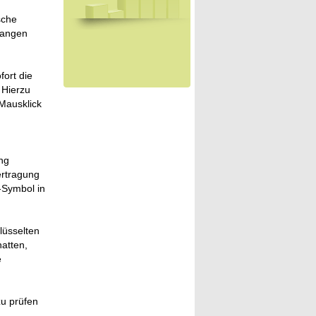
sche
efangen
ort die
 Hierzu
Mausklick
ng
ertragung
s-Symbol in
lüsselten
atten,
e
zu prüfen