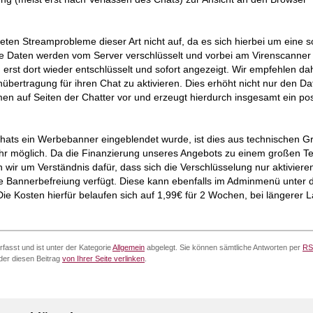
ten Streamprobleme dieser Art nicht auf, da es sich hierbei um eine 
ie Daten werden vom Server verschlüsselt und vorbei am Virenscanner b
rst dort wieder entschlüsselt und sofort angezeigt. Wir empfehlen dah
nübertragung für ihren Chat zu aktivieren. Dies erhöht nicht nur den D
n auf Seiten der Chatter vor und erzeugt hierdurch insgesamt ein pos
hats ein Werbebanner eingeblendet wurde, ist dies aus technischen G
ehr möglich. Da die Finanzierung unseres Angebots zu einem großen Te
wir um Verständnis dafür, dass sich die Verschlüsselung nur aktivieren
ige Bannerbefreiung verfügt. Diese kann ebenfalls im Adminmenü unter
e Kosten hierfür belaufen sich auf 1,99€ für 2 Wochen, bei längerer L
fasst und ist unter der Kategorie
Allgemein
abgelegt. Sie können sämtliche Antworten per
RS
er diesen Beitrag
von Ihrer Seite verlinken
.