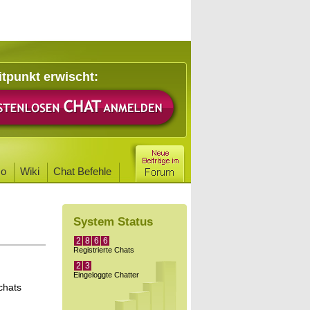
itpunkt erwischt:
o
Wiki
Chat Befehle
System Status
2
8
6
6
Registrierte Chats
2
3
Eingeloggte Chatter
chats