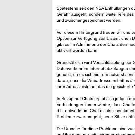
Spätestens seit den NSA Enthüllungen du
Gefahr ausgeht, sondern weite Teile des 
und zwischengespeichert werden.
Vor diesem Hintergrund freuen wir uns b
Option zur Verfügung steht, sämtlichen 
gibt es im Adminmenü der Chats den neu
aktiviert werden kann.
Grundsätzlich wird Verschlüsselung per S
Datenverkehr im Internet abzufangen un
genutzt, da es sich hier um äußerst sens
daran, dass die Webadresse mit https:// 
ihrer Adressleiste an, das die gesicherte
In Bezug auf Chats ergibt sich jedoch noc
Verbindungen immer wieder, dass Chatter
d.h. entweder im Chat nichts lesen konn
Probleme zwar umgeht, neue Sätze dafür 
Die Ursache für diese Probleme sind zum
und ihn dann nur mit extremer Verzögeru