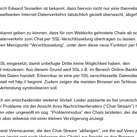
rch Edward Snowden ist bekannt, dass hiervon nicht nur eine theoreti
weltweiten Internet-Datenverkehrs tatsächlich gezielt überwacht, abg
ekannt geben zu können, dass für von Webkicks gehostete Chats ab sof
Datenverkehr zum Chat per SSL-Verschlüsselung übertragen zu lassen.
en Menüpunkt “Verschlüsselung”, unter dem diese neue Funktion per 
SL eingesetzt, damit unbefugte Dritte keine Möglichkeit haben, den
d mitzulesen. Aus diesem Grund wird SSL z.B. im Bereich Online-Banki
ible Daten handelt. Erkennbar ist eine per SSL verschlüsselte Datenüb
statt mit http:// beginnt. Zudem zeigen die meisten Browser ein Schlos
 Verbindung symbolisieren soll.
h ein entscheidender weiterer Vorteil: Leider passierte es bei unversch
 Probleme mit der Ansicht ihres Nachrichtenfensters (“Chat-Stream”) h
ten oder ungewollt im sog. “Problemmodus” des Chats landeten, der di
aber teilweise mit einer kleinen Verzögerung anzeigt.
eist Virenscanner, die den Chat-Stream “abfangen”, um ihn auf Viren 
ng (meist erst nach Verlassen des Chats) zur Ansicht an den Browser