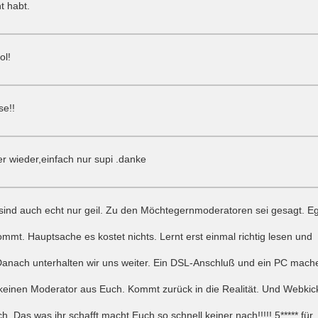
t habt.
ol!
se!!
r wieder,einfach nur supi .danke
sind auch echt nur geil. Zu den Möchtegernmoderatoren sei gesagt. Eg
mmt. Hauptsache es kostet nichts. Lernt erst einmal richtig lesen und
Danach unterhalten wir uns weiter. Ein DSL-Anschluß und ein PC mach
keinen Moderator aus Euch. Kommt zurück in die Realität. Und Webkic
h. Das was ihr schafft macht Euch so schnell keiner nach!!!!! 5***** für