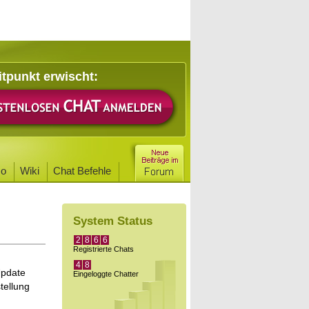
itpunkt erwischt:
o
Wiki
Chat Befehle
System Status
2
8
6
6
Registrierte Chats
4
8
Update
Eingeloggte Chatter
tellung