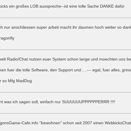
icks ein großes LOB ausspreche--ist eine tolle Sache DANKE dafür
ch nur anschliessen super arbeit macht ihr daumen hoch weiter so dan
ragonfly
elt Radio/Chat nutzen euer System schon lange und moechten uns be
n fuer die tolle Software, den Support und.....--- egal, fuer alles, grins
er so Mfg MadDog
cht was ich sagen soll, einfach nur SUUUUUUPPPPPPERRR !!!!
gonsGame-Cafe.info "bewohnen" schon seit 2007 einen WebkicksChat