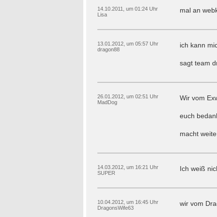
14.10.2011, um 01:24 Uhr
mal an webk
Lisa
13.01.2012, um 05:57 Uhr
ich kann mi
dragon88
sagt team d
26.01.2012, um 02:51 Uhr
Wir vom Exw
MadDog
euch bedanke
macht weit
14.03.2012, um 16:21 Uhr
Ich weiß ni
SUPER
10.04.2012, um 16:45 Uhr
wir vom Dra
DragonsWife63