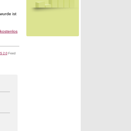
wurde ist
 kostenlos
S 2.0
Feed