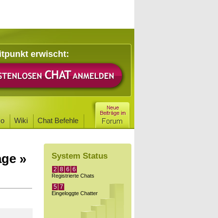
itpunkt erwischt:
o
Wiki
Chat Befehle
age »
System Status
2
8
6
6
Registrierte Chats
5
7
Eingeloggte Chatter