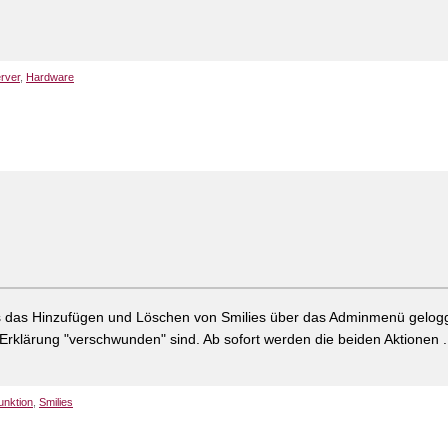
rver
,
Hardware
s das Hinzufügen und Löschen von Smilies über das Adminmenü gelog
 Erklärung "verschwunden" sind. Ab sofort werden die beiden Aktionen .
unktion
,
Smilies