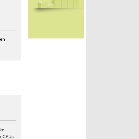
ten
rke
on CPUs